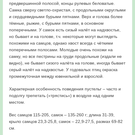
предвершинной полосой, концы рулевых беловатые.
Самка сверху светло-охристая, с продольными округлыми
и сердцевидными бурыми пятнами. Верх и голова более
тёмные, рыжие, с бурыми пятнами, в основном
поперечными. У самок есть сизый налёт на надхвостье,
но бывает и на голове, т.ч. некоторые могут выглядеть
похожими на самцов, однако хвост всегда с чёткими
поперечными полосами. Молодые очень похожи на
самку, но все пестрины на груди продольные (издали не
видно), не бывает сизого налёта на голове, иногда бывает
серый налёт на надхвостье. У годовалых птиц окраска
промежуточная между ювенильной и взрослой.
Характерная особенность поведения пустельг – часто и
подолгу трепетать («трястись») в воздухе над одним
местом.
Вес самцов 115-205, самок – 135-260 г; длина 31-39,
крыло самцов 23,3-25,8, самок – 22,9-27,5, размах 69-82
см.