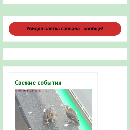
Увидел слётка сапсана - сообщи!
Свежие события