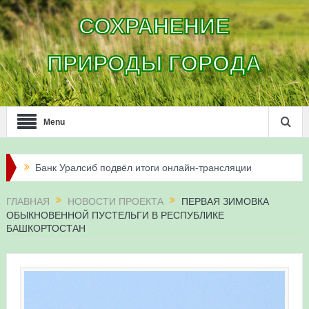
СОХРАНЕНИЕ
ПРИРОДЫ ГОРОДА
Menu
Банк Уралсиб подвёл итоги онлайн-трансляции
жизни сапсанов в Уфе в 2026 году
ГЛАВНАЯ
НОВОСТИ ПРОЕКТА
ПЕРВАЯ ЗИМОВКА
ОБЫКНОВЕННОЙ ПУСТЕЛЬГИ В РЕСПУБЛИКЕ
Итоги акции «Соловьиные вечера-2026» в
БАШКОРТОСТАН
Республике Башкортостан
Три птенца сапсанов Уралсиба получили имена и
кольца