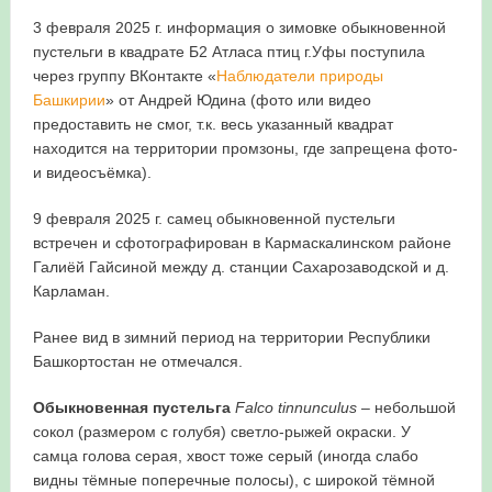
3 февраля 2025 г. информация о зимовке обыкновенной
в Республике Башкортостан в 2026 году
пустельги в квадрате Б2 Атласа птиц г.Уфы поступила
через группу ВКонтакте «
Наблюдатели природы
Башкирии
» от Андрей Юдина (фото или видео
предоставить не смог, т.к. весь указанный квадрат
находится на территории промзоны, где запрещена фото-
и видеосъёмка).
9 февраля 2025 г. самец обыкновенной пустельги
встречен и сфотографирован в Кармаскалинском районе
Галиёй Гайсиной между д. станции Сахарозаводской и д.
Карламан.
Ранее вид в зимний период на территории Республики
Башкортостан не отмечался.
Обыкновенная пустельга
Falco
tinnunculus
– небольшой
сокол (размером с голубя) светло-рыжей окраски. У
самца голова серая, хвост тоже серый (иногда слабо
видны тёмные поперечные полосы), с широкой тёмной