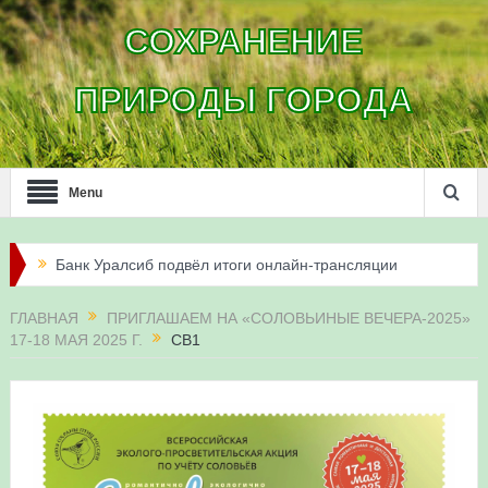
СОХРАНЕНИЕ
ПРИРОДЫ ГОРОДА
Menu
Банк Уралсиб подвёл итоги онлайн-трансляции
жизни сапсанов в Уфе в 2026 году
ГЛАВНАЯ
ПРИГЛАШАЕМ НА «СОЛОВЬИНЫЕ ВЕЧЕРА-2025»
17-18 МАЯ 2025 Г.
СВ1
Итоги акции «Соловьиные вечера-2026» в
Республике Башкортостан
Три птенца сапсанов Уралсиба получили имена и
кольца