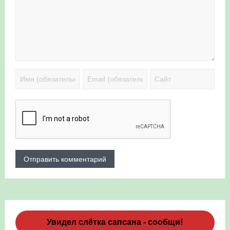
Увидел слётка сапсана - сообщи!