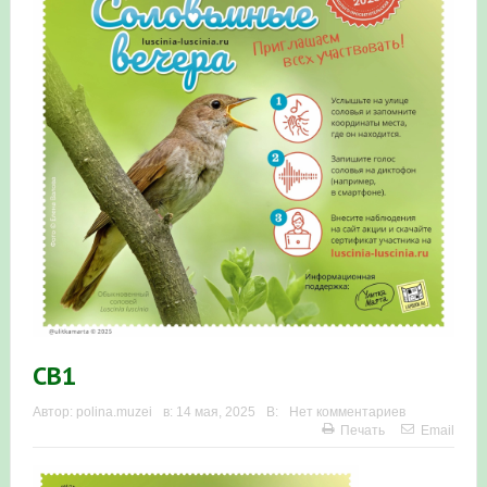
Итоги акции «Весенняя перекличка-2026» в
Республике Башкортостан
«Весенняя перекличка-2026» — 21-31 мая 2026
Мероприятие для ребят из дневного лагеря центра
олимпиадного движения «Аврора»
Фотофиксация и осмотр птенцов сапсанов на крыше
Уралсиба в Уфе в 2026 г.
Участие башкирских орнитологов и бердвотчеров в
проекте «Развитие программы мониторинга
СВ1
численности птиц в европейской части России»
Автор:
polina.muzei
в:
14 мая, 2025
В:
Нет комментариев
Печать
Email
«Весенняя перекличка-2026» — 11-20 мая 2026
Мониторинг орнитофауны на постоянных маршрутах