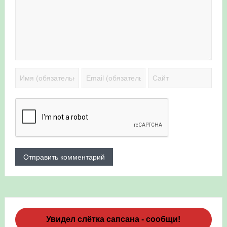
Увидел слётка сапсана - сообщи!