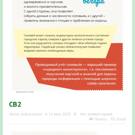
Итоги акции «Весенняя перекличка-2026» в
Республике Башкортостан
«Весенняя перекличка-2026» — 21-31 мая 2026
Мероприятие для ребят из дневного лагеря центра
олимпиадного движения «Аврора»
Фотофиксация и осмотр птенцов сапсанов на крыше
Уралсиба в Уфе в 2026 г.
Участие башкирских орнитологов и бердвотчеров в
проекте «Развитие программы мониторинга
СВ2
численности птиц в европейской части России»
Автор:
polina.muzei
в:
14 мая, 2025
В:
Нет комментариев
Печать
Email
«Весенняя перекличка-2026» — 11-20 мая 2026
Мониторинг орнитофауны на постоянных маршрутах