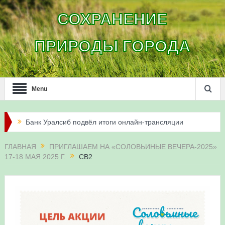
СОХРАНЕНИЕ
ПРИРОДЫ ГОРОДА
Menu
Банк Уралсиб подвёл итоги онлайн-трансляции
жизни сапсанов в Уфе в 2026 году
ГЛАВНАЯ
ПРИГЛАШАЕМ НА «СОЛОВЬИНЫЕ ВЕЧЕРА-2025»
17-18 МАЯ 2025 Г.
СВ2
Итоги акции «Соловьиные вечера-2026» в
Республике Башкортостан
Три птенца сапсанов Уралсиба получили имена и
кольца