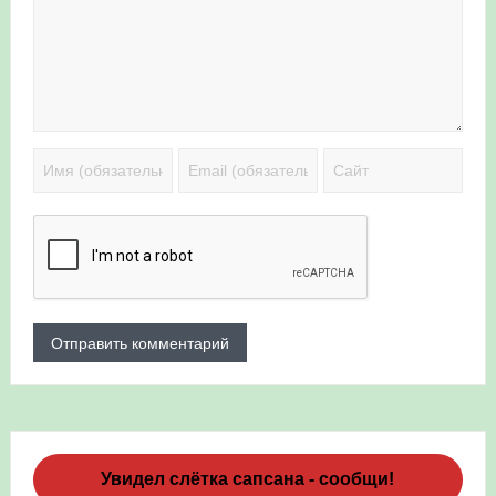
Увидел слётка сапсана - сообщи!