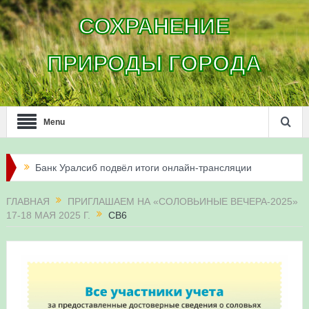
СОХРАНЕНИЕ
ПРИРОДЫ ГОРОДА
Menu
Банк Уралсиб подвёл итоги онлайн-трансляции
жизни сапсанов в Уфе в 2026 году
ГЛАВНАЯ
ПРИГЛАШАЕМ НА «СОЛОВЬИНЫЕ ВЕЧЕРА-2025»
17-18 МАЯ 2025 Г.
СВ6
Итоги акции «Соловьиные вечера-2026» в
Республике Башкортостан
Три птенца сапсанов Уралсиба получили имена и
кольца