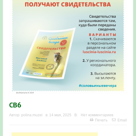
Итоги акции «Весенняя перекличка-2026» в
Республике Башкортостан
«Весенняя перекличка-2026» — 21-31 мая 2026
Мероприятие для ребят из дневного лагеря центра
олимпиадного движения «Аврора»
Фотофиксация и осмотр птенцов сапсанов на крыше
Уралсиба в Уфе в 2026 г.
Участие башкирских орнитологов и бердвотчеров в
проекте «Развитие программы мониторинга
СВ6
численности птиц в европейской части России»
Автор:
polina.muzei
в:
14 мая, 2025
В:
Нет комментариев
Печать
Email
«Весенняя перекличка-2026» — 11-20 мая 2026
Мониторинг орнитофауны на постоянных маршрутах