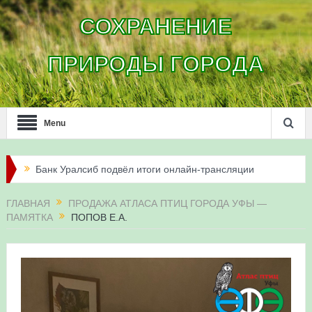
СОХРАНЕНИЕ
ПРИРОДЫ ГОРОДА
Menu
Банк Уралсиб подвёл итоги онлайн-трансляции
жизни сапсанов в Уфе в 2026 году
ГЛАВНАЯ
ПРОДАЖА АТЛАСА ПТИЦ ГОРОДА УФЫ —
ПАМЯТКА
ПОПОВ Е.А.
Итоги акции «Соловьиные вечера-2026» в
Республике Башкортостан
Три птенца сапсанов Уралсиба получили имена и
кольца