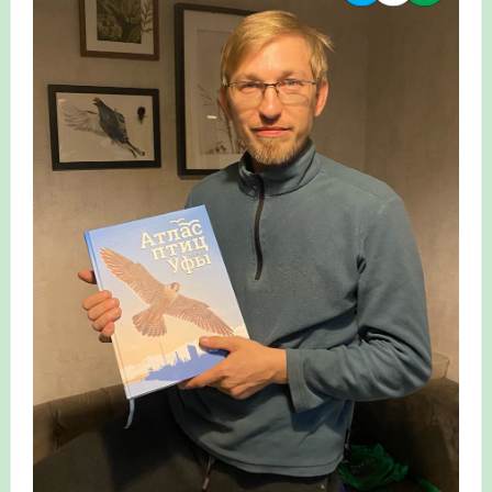
Итоги акции «Весенняя перекличка-2026» в
Республике Башкортостан
«Весенняя перекличка-2026» — 21-31 мая 2026
Мероприятие для ребят из дневного лагеря центра
олимпиадного движения «Аврора»
Фотофиксация и осмотр птенцов сапсанов на крыше
Уралсиба в Уфе в 2026 г.
Участие башкирских орнитологов и бердвотчеров в
проекте «Развитие программы мониторинга
численности птиц в европейской части России»
«Весенняя перекличка-2026» — 11-20 мая 2026
Мониторинг орнитофауны на постоянных маршрутах