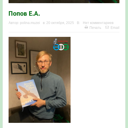
в Республике Башкортостан в 2026 году
Попов Е.А.
Автор:
polina.muzei
в:
20 октября, 2025
В:
Нет комментариев
Печать
Email