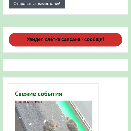
Увидел слётка сапсана - сообщи!
Свежие события