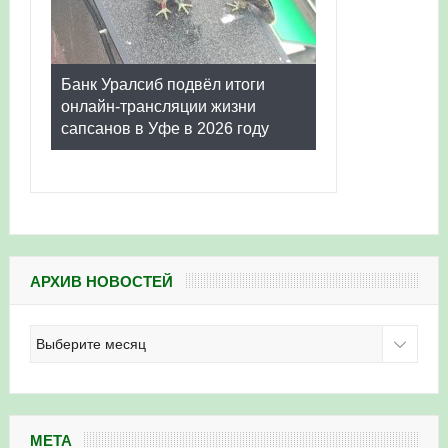
Банк Уралсиб подвёл итоги
онлайн-трансляции жизни
сапсанов в Уфе в 2026 году
АРХИВ НОВОСТЕЙ
Архив
новостей
МЕТА