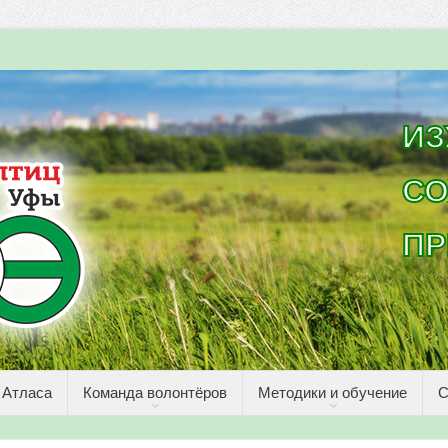
ИЗ
СО
ПР
 Атласа
Команда волонтёров
Методики и обучение
С