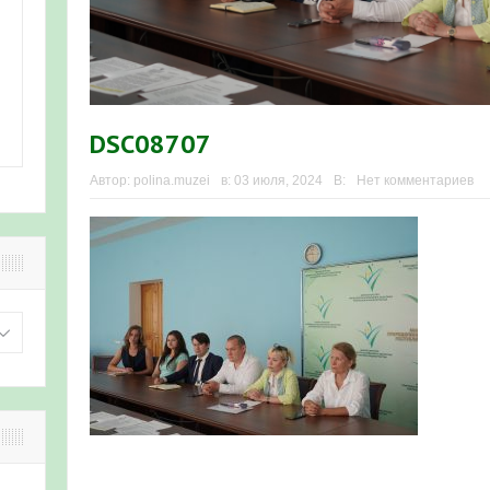
DSC08707
Автор:
polina.muzei
в:
03 июля, 2024
В:
Нет комментариев