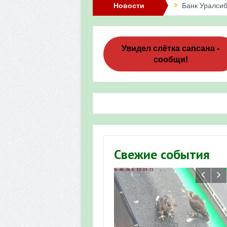
Новости
Банк Уралсиб
Итоги акции 
Три птенца с
Увидел слётка сапсана -
сообщи!
Итоги акции 
«Весенняя п
Мероприятие 
Фотофиксация
Участие башк
Свежие события
численности пт
«Весенняя п
Мониторинг о