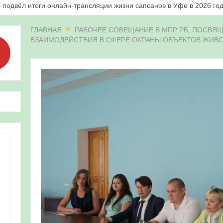
 подвёл итоги онлайн-трансляции жизни сапсанов в Уфе в 2026 го
«Соловьиные вечера-2026» в Республике Башкортостан
ГЛАВНАЯ
РАБОЧЕЕ СОВЕЩАНИЕ В МПР РБ, ПОСВ
ВЗАИМОДЕЙСТВИЯ В СФЕРЕ ОХРАНЫ ОБЪЕКТОВ ЖИВ
апсанов Уралсиба получили имена и кольца
«Весенняя перекличка-2026» в Республике Башкортостан
ерекличка-2026» — 21-31 мая 2026
для ребят из дневного лагеря центра олимпиадного движения «А
 и осмотр птенцов сапсанов на крыше Уралсиба в Уфе в 2026 г.
ирских орнитологов и бердвотчеров в проекте «Развитие програм
иц в европейской части России»
ерекличка-2026» — 11-20 мая 2026
рнитофауны на постоянных маршрутах в Республике Башкортостан