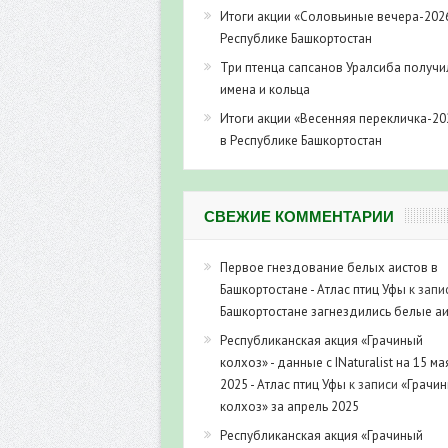
Итоги акции «Соловьиные вечера-202
Республике Башкортостан
Три птенца сапсанов Уралсиба получи
имена и кольца
Итоги акции «Весенняя перекличка-20
в Республике Башкортостан
СВЕЖИЕ КОММЕНТАРИИ
Первое гнездование белых аистов в
Башкортостане - Атлас птиц Уфы
к запи
Башкортостане загнездились белые а
Республиканская акция «Грачиный
колхоз» - данные с INaturalist на 15 ма
2025 - Атлас птиц Уфы
к записи
«Грачи
колхоз» за апрель 2025
Республиканская акция «Грачиный