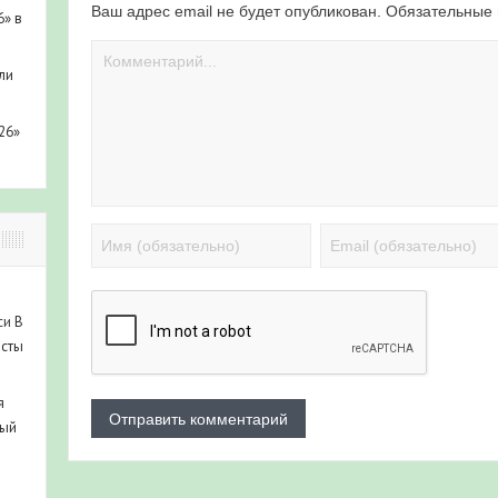
Ваш адрес email не будет опубликован.
Обязательные
6» в
ли
26»
си
В
исты
я
ный