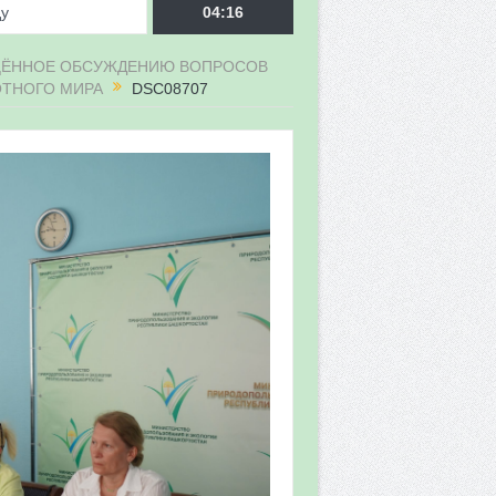
ду
04:16
ЯЩЁННОЕ ОБСУЖДЕНИЮ ВОПРОСОВ
ОТНОГО МИРА
DSC08707
врора»
мы мониторинга
 в 2026 году