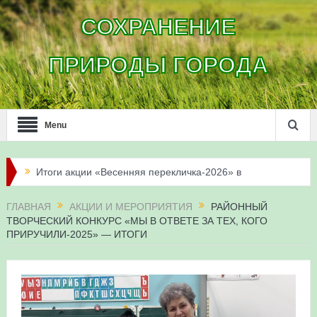
СОХРАНЕНИЕ
ПРИРОДЫ ГОРОДА
Menu
«Весенняя перекличка-2026» — 21-31 мая 2026
Мероприятие для ребят из дневного лагеря центра
ГЛАВНАЯ
АКЦИИ И МЕРОПРИЯТИЯ
РАЙОННЫЙ
ТВОРЧЕСКИЙ КОНКУРС «МЫ В ОТВЕТЕ ЗА ТЕХ, КОГО
олимпиадного движения «Аврора»
ПРИРУЧИЛИ-2025» — ИТОГИ
Фотофиксация и осмотр птенцов сапсанов на крыше
Уралсиба в Уфе в 2026 г.
Участие башкирских орнитологов и бердвотчеров в