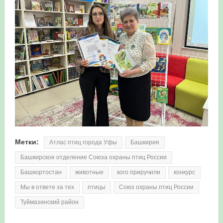
Метки:
Атлас птиц города Уфы
Башкирия
Башкирское отделение Союза охраны птиц России
Башкортостан
животные
кого приручили
конкурс
Мы в ответе за тех
птицы
Союз охраны птиц России
Туймазинский район