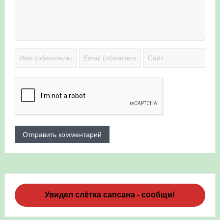
Увидел слётка сапсана - сообщи!