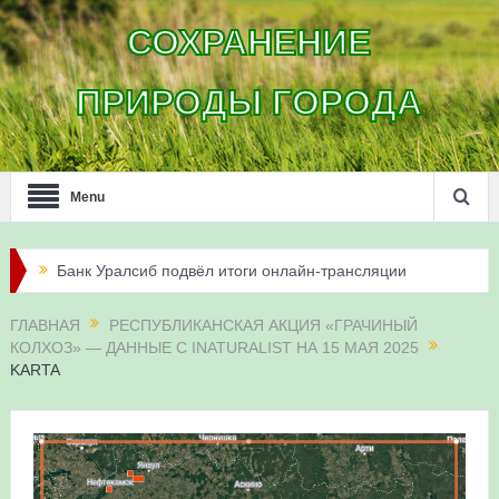
СОХРАНЕНИЕ
ПРИРОДЫ ГОРОДА
Menu
Банк Уралсиб подвёл итоги онлайн-трансляции
жизни сапсанов в Уфе в 2026 году
ГЛАВНАЯ
РЕСПУБЛИКАНСКАЯ АКЦИЯ «ГРАЧИНЫЙ
КОЛХОЗ» — ДАННЫЕ С INATURALIST НА 15 МАЯ 2025
Итоги акции «Соловьиные вечера-2026» в
KARTA
Республике Башкортостан
Три птенца сапсанов Уралсиба получили имена и
кольца