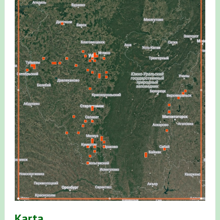
Итоги акции «Весенняя перекличка-2026» в
Республике Башкортостан
«Весенняя перекличка-2026» — 21-31 мая 2026
Мероприятие для ребят из дневного лагеря центра
олимпиадного движения «Аврора»
Фотофиксация и осмотр птенцов сапсанов на крыше
Уралсиба в Уфе в 2026 г.
Участие башкирских орнитологов и бердвотчеров в
проекте «Развитие программы мониторинга
численности птиц в европейской части России»
«Весенняя перекличка-2026» — 11-20 мая 2026
Karta
Мониторинг орнитофауны на постоянных маршрутах