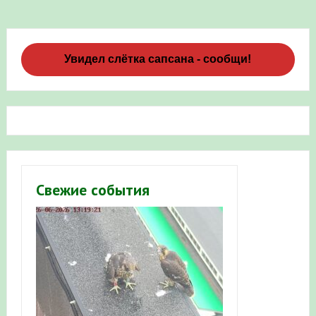
Увидел слётка сапсана - сообщи!
Свежие события