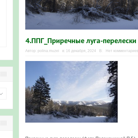
4.ППГ_Приречные луга-перелески
Автор:
polina.muzei
в:
16 декабря, 2024
В:
Нет комментарие