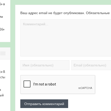
6» в
Ваш адрес email не будет опубликован.
Обязательные
ли
26»
си
В
исты
я
ный