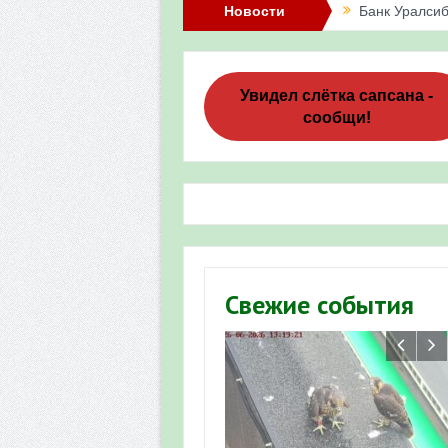
Новости
Банк Уралсиб
Итоги акции 
Три птенца с
Увидел слётка сапсана -
сообщи!
Итоги акции 
«Весенняя п
Мероприятие 
Фотофиксация
Участие башк
Свежие события
численности пт
«Весенняя п
Мониторинг о