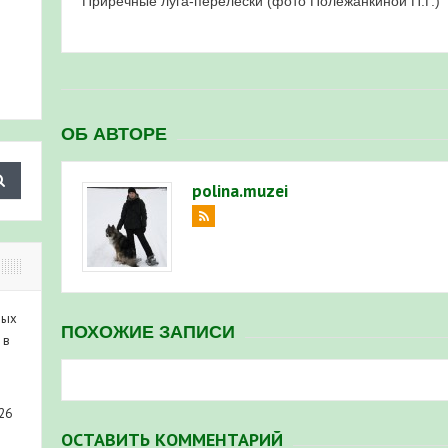
Приречные луга-перелески (фото Полежанкиной П.Г.)
ОБ АВТОРЕ
polina.muzei
ных
ПОХОЖИЕ ЗАПИСИ
 в
26
ОСТАВИТЬ КОММЕНТАРИЙ