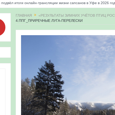
 подвёл итоги онлайн-трансляции жизни сапсанов в Уфе в 2026 го
«Соловьиные вечера-2026» в Республике Башкортостан
ГЛАВНАЯ
«РЕЗУЛЬТАТЫ ЗИМНИХ УЧЁТОВ ПТИЦ РОС
4.ППГ_ПРИРЕЧНЫЕ ЛУГА-ПЕРЕЛЕСКИ
апсанов Уралсиба получили имена и кольца
«Весенняя перекличка-2026» в Республике Башкортостан
ерекличка-2026» — 21-31 мая 2026
для ребят из дневного лагеря центра олимпиадного движения «А
 и осмотр птенцов сапсанов на крыше Уралсиба в Уфе в 2026 г.
ирских орнитологов и бердвотчеров в проекте «Развитие програм
иц в европейской части России»
ерекличка-2026» — 11-20 мая 2026
рнитофауны на постоянных маршрутах в Республике Башкортостан