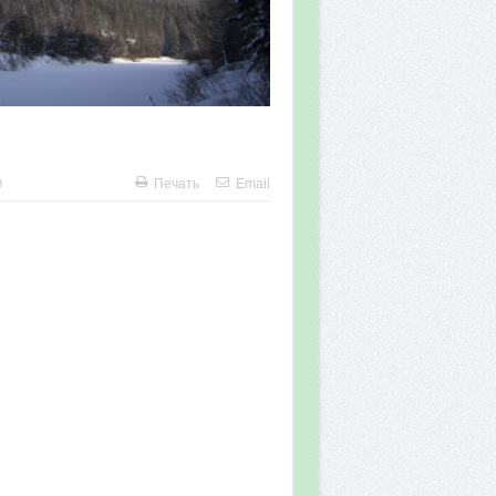
в
Печать
Email