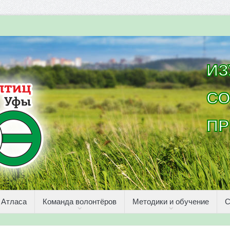
ИЗ
СО
ПР
 Атласа
Команда волонтёров
Методики и обучение
С