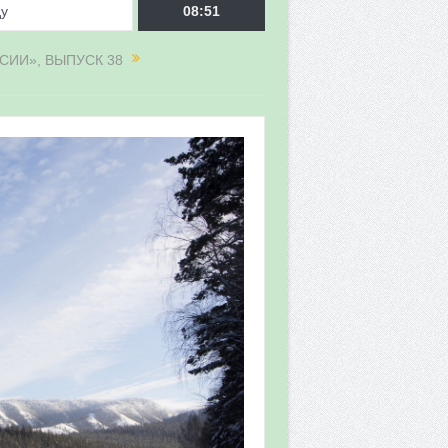
ду
08:51
СИИ», ВЫПУСК 38
врора»
мы мониторинга
 в 2026 году