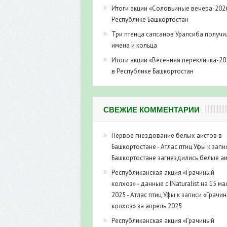
Итоги акции «Соловьиные вечера-202
Республике Башкортостан
Три птенца сапсанов Уралсиба получи
имена и кольца
Итоги акции «Весенняя перекличка-20
в Республике Башкортостан
СВЕЖИЕ КОММЕНТАРИИ
Первое гнездование белых аистов в
Башкортостане - Атлас птиц Уфы
к запи
Башкортостане загнездились белые а
Республиканская акция «Грачиный
колхоз» - данные с INaturalist на 15 ма
2025 - Атлас птиц Уфы
к записи
«Грачи
колхоз» за апрель 2025
Республиканская акция «Грачиный