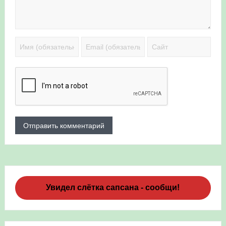
Увидел слётка сапсана - сообщи!