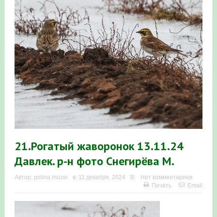
«Весенняя перекличка-2026» — 21-31 мая 2026
Мероприятие для ребят из дневного лагеря центра
олимпиадного движения «Аврора»
Фотофиксация и осмотр птенцов сапсанов на крыше
Уралсиба в Уфе в 2026 г.
Участие башкирских орнитологов и бердвотчеров в
проекте «Развитие программы мониторинга
численности птиц в европейской части России»
21.Рогатый жаворонок 13.11.24
Давлек. р-н фото Снегирёва М.
«Весенняя перекличка-2026» — 11-20 мая 2026
Мониторинг орнитофауны на постоянных маршрутах
Автор:
polina.muzei
в:
11 декабря, 2024
В:
Нет комментариев
Печать
Email
в Республике Башкортостан в 2026 году
Банк Уралсиб подвёл итоги онлайн-трансляции