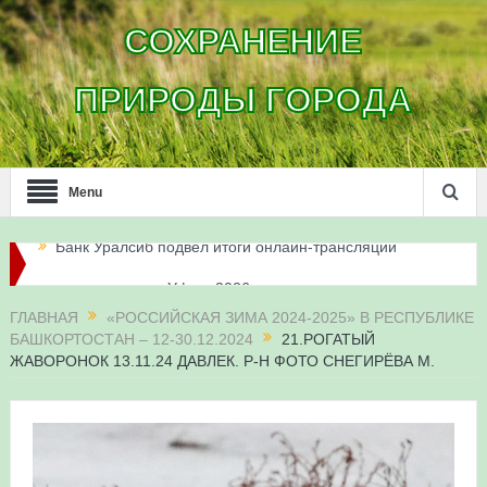
СОХРАНЕНИЕ
ПРИРОДЫ ГОРОДА
Menu
Итоги акции «Соловьиные вечера-2026» в
Республике Башкортостан
ГЛАВНАЯ
«РОССИЙСКАЯ ЗИМА 2024-2025» В РЕСПУБЛИКЕ
БАШКОРТОСТАН – 12-30.12.2024
21.РОГАТЫЙ
Три птенца сапсанов Уралсиба получили имена и
ЖАВОРОНОК 13.11.24 ДАВЛЕК. Р-Н ФОТО СНЕГИРЁВА М.
кольца
Итоги акции «Весенняя перекличка-2026» в
Республике Башкортостан