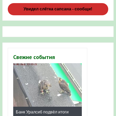
Увидел слётка сапсана - сообщи!
Свежие события
Банк Уралсиб подвёл итоги
Итоги акции «Соловьиные