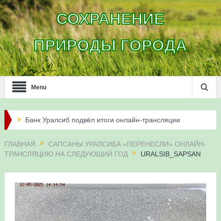
СОХРАНЕНИЕ
ПРИРОДЫ ГОРОДА
Menu
Банк Уралсиб подвёл итоги онлайн-трансляции
жизни сапсанов в Уфе в 2026 году
ГЛАВНАЯ
САПСАНЫ УРАЛСИБА «ПЕРЕНЕСЛИ» ОНЛАЙН-
ТРАНСЛЯЦИЮ НА СЛЕДУЮЩИЙ ГОД
URALSIB_SAPSAN
Итоги акции «Соловьиные вечера-2026» в
Республике Башкортостан
Три птенца сапсанов Уралсиба получили имена и
кольца