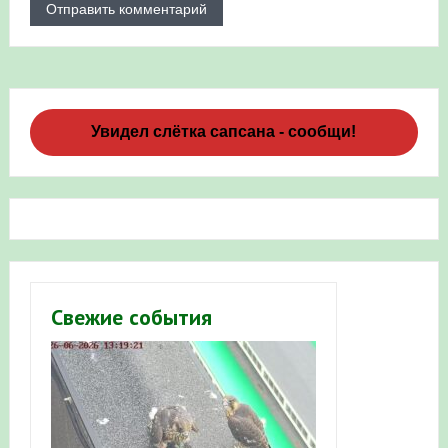
Увидел слётка сапсана - сообщи!
Свежие события