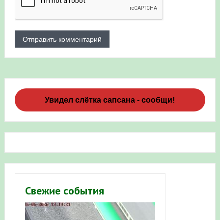
Увидел слётка сапсана - сообщи!
Свежие события