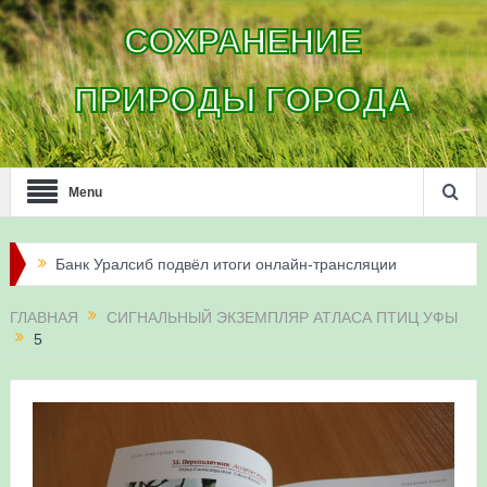
СОХРАНЕНИЕ
ПРИРОДЫ ГОРОДА
Menu
Банк Уралсиб подвёл итоги онлайн-трансляции
жизни сапсанов в Уфе в 2026 году
ГЛАВНАЯ
СИГНАЛЬНЫЙ ЭКЗЕМПЛЯР АТЛАСА ПТИЦ УФЫ
5
Итоги акции «Соловьиные вечера-2026» в
Республике Башкортостан
Три птенца сапсанов Уралсиба получили имена и
кольца