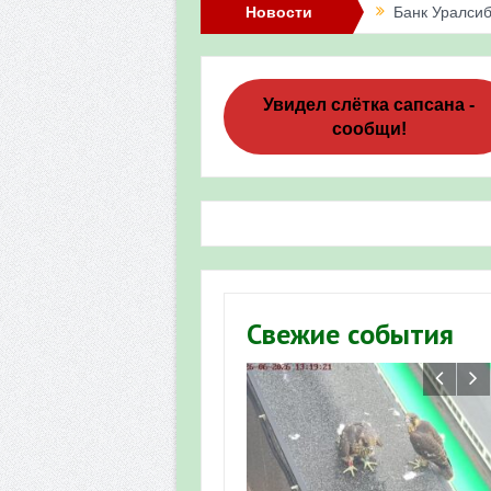
Новости
Банк Уралсиб
Итоги акции 
Три птенца с
Увидел слётка сапсана -
сообщи!
Итоги акции 
«Весенняя п
Мероприятие 
Фотофиксация
Участие башк
Свежие события
численности пт
«Весенняя п
Мониторинг о