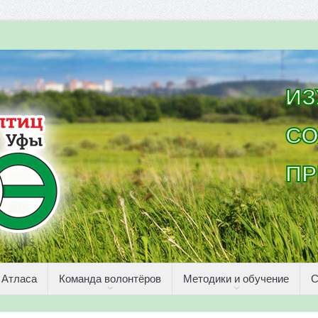
ИЗ
СО
ПР
 Атласа
Команда волонтёров
Методики и обучение
С