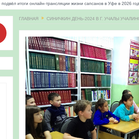
 подвёл итоги онлайн-трансляции жизни сапсанов в Уфе в 2026 го
«Соловьиные вечера-2026» в Республике Башкортостан
ГЛАВНАЯ
СИНИЧКИН ДЕНЬ-2024 В Г. УЧАЛЫ УЧАЛИ
апсанов Уралсиба получили имена и кольца
«Весенняя перекличка-2026» в Республике Башкортостан
ерекличка-2026» — 21-31 мая 2026
для ребят из дневного лагеря центра олимпиадного движения «А
 и осмотр птенцов сапсанов на крыше Уралсиба в Уфе в 2026 г.
ирских орнитологов и бердвотчеров в проекте «Развитие програм
иц в европейской части России»
ерекличка-2026» — 11-20 мая 2026
рнитофауны на постоянных маршрутах в Республике Башкортостан