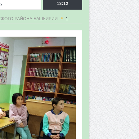
ду
13:12
НСКОГО РАЙОНА БАШКИРИИ
1
врора»
мы мониторинга
 в 2026 году