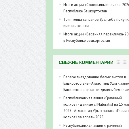
Итоги акции «Соловьиные вечера-202
Республике Башкортостан
Три птенца сапсанов Уралсиба получи
имена и кольца
Итоги акции «Весенняя перекличка-20
в Республике Башкортостан
СВЕЖИЕ КОММЕНТАРИИ
Первое гнездование белых аистов в
Башкортостане - Атлас птиц Уфы
к запи
Башкортостане загнездились белые а
Республиканская акция «Грачиный
колхоз» - данные с INaturalist на 15 ма
2025 - Атлас птиц Уфы
к записи
«Грачи
колхоз» за апрель 2025
Республиканская акция «Грачиный