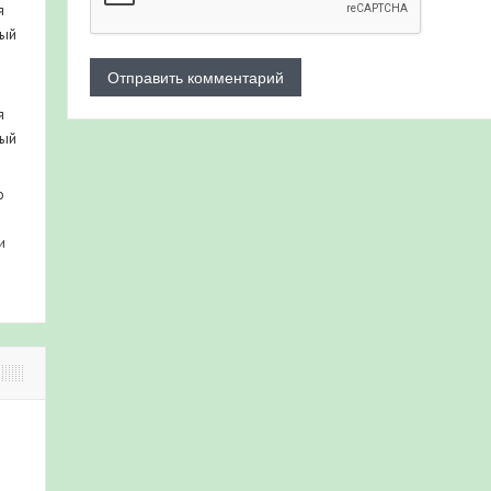
я
ный
я
ный
о
и