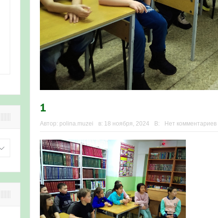
1
Автор:
polina.muzei
в:
18 ноября, 2024
В:
Нет комментариев