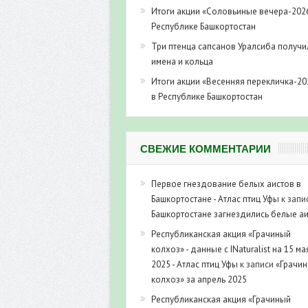
Итоги акции «Соловьиные вечера-202
Республике Башкортостан
Три птенца сапсанов Уралсиба получи
имена и кольца
Итоги акции «Весенняя перекличка-20
в Республике Башкортостан
СВЕЖИЕ КОММЕНТАРИИ
Первое гнездование белых аистов в
Башкортостане - Атлас птиц Уфы
к запи
Башкортостане загнездились белые а
Республиканская акция «Грачиный
колхоз» - данные с INaturalist на 15 ма
2025 - Атлас птиц Уфы
к записи
«Грачи
колхоз» за апрель 2025
Республиканская акция «Грачиный