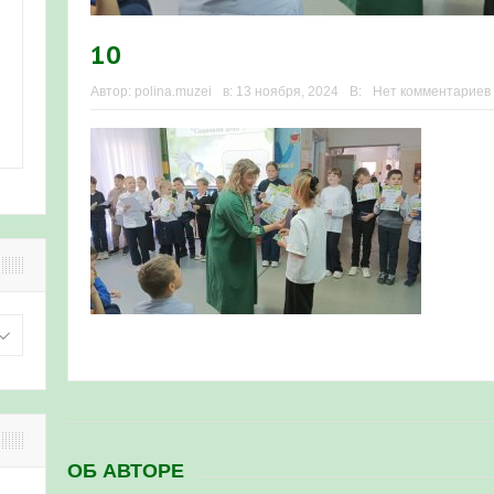
10
Автор:
polina.muzei
в:
13 ноября, 2024
В:
Нет комментариев
ОБ АВТОРЕ