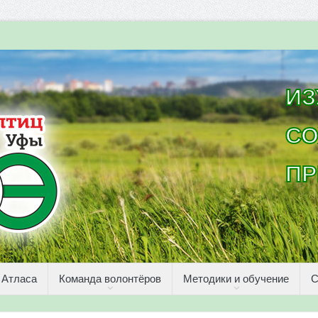
ИЗ
СО
ПР
 Атласа
Команда волонтёров
Методики и обучение
С