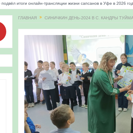
 подвёл итоги онлайн-трансляции жизни сапсанов в Уфе в 2026 го
«Соловьиные вечера-2026» в Республике Башкортостан
ГЛАВНАЯ
СИНИЧКИН ДЕНЬ-2024 В С. КАНДРЫ ТУЙ
апсанов Уралсиба получили имена и кольца
«Весенняя перекличка-2026» в Республике Башкортостан
ерекличка-2026» — 21-31 мая 2026
для ребят из дневного лагеря центра олимпиадного движения «А
 и осмотр птенцов сапсанов на крыше Уралсиба в Уфе в 2026 г.
ирских орнитологов и бердвотчеров в проекте «Развитие програм
иц в европейской части России»
ерекличка-2026» — 11-20 мая 2026
рнитофауны на постоянных маршрутах в Республике Башкортостан