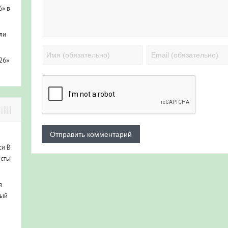
6» в
ли
26»
си
В
исты
я
ный