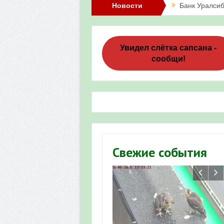
Новости
Банк Уралсиб
Итоги акции 
Три птенца с
Увидел слётка сапсана -
сообщи!
Итоги акции 
«Весенняя п
Мероприятие 
Фотофиксация
Участие башк
Свежие события
численности пт
«Весенняя п
Мониторинг о