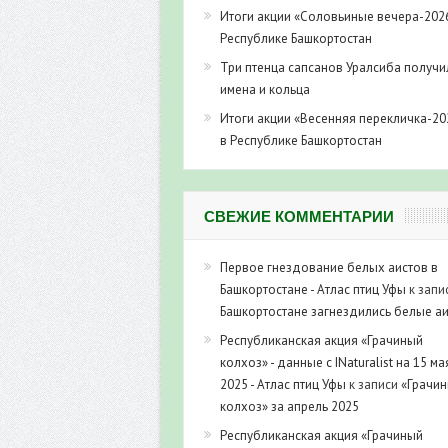
Итоги акции «Соловьиные вечера-202
Республике Башкортостан
Три птенца сапсанов Уралсиба получи
имена и кольца
Итоги акции «Весенняя перекличка-20
в Республике Башкортостан
СВЕЖИЕ КОММЕНТАРИИ
Первое гнездование белых аистов в
Башкортостане - Атлас птиц Уфы
к запи
Башкортостане загнездились белые а
Республиканская акция «Грачиный
колхоз» - данные с INaturalist на 15 ма
2025 - Атлас птиц Уфы
к записи
«Грачи
колхоз» за апрель 2025
Республиканская акция «Грачиный