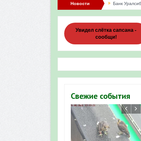
Новости
Банк Уралсиб
Итоги акции 
Три птенца с
Увидел слётка сапсана -
сообщи!
Итоги акции 
«Весенняя п
Мероприятие 
Фотофиксация
Участие башк
Свежие события
численности пт
«Весенняя п
Мониторинг о