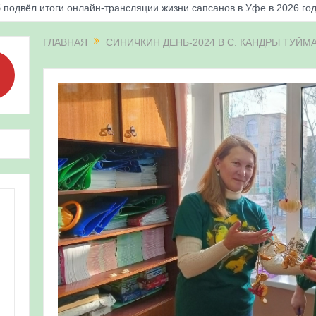
 подвёл итоги онлайн-трансляции жизни сапсанов в Уфе в 2026 го
«Соловьиные вечера-2026» в Республике Башкортостан
ГЛАВНАЯ
СИНИЧКИН ДЕНЬ-2024 В С. КАНДРЫ ТУЙ
апсанов Уралсиба получили имена и кольца
«Весенняя перекличка-2026» в Республике Башкортостан
ерекличка-2026» — 21-31 мая 2026
для ребят из дневного лагеря центра олимпиадного движения «А
 и осмотр птенцов сапсанов на крыше Уралсиба в Уфе в 2026 г.
ирских орнитологов и бердвотчеров в проекте «Развитие програм
иц в европейской части России»
ерекличка-2026» — 11-20 мая 2026
рнитофауны на постоянных маршрутах в Республике Башкортостан