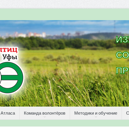
ИЗ
СО
ПР
 Атласа
Команда волонтёров
Методики и обучение
С