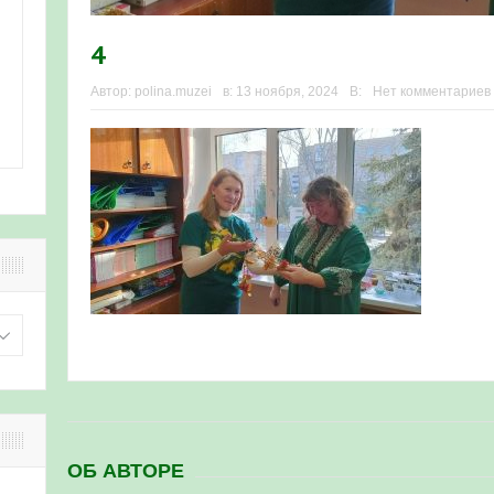
4
Автор:
polina.muzei
в:
13 ноября, 2024
В:
Нет комментариев
ОБ АВТОРЕ