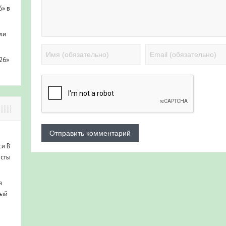
6» в
ли
26»
си
В
исты
я
ный