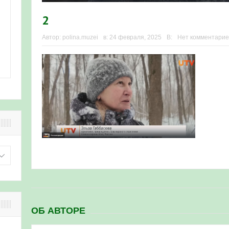
2
Автор:
polina.muzei
в:
24 февраля, 2025
В:
Нет комментарие
ОБ АВТОРЕ