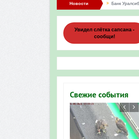
Новости
Банк Уралсиб
Итоги акции 
Три птенца с
Увидел слётка сапсана -
сообщи!
Итоги акции 
«Весенняя п
Мероприятие 
Фотофиксация
Участие башк
Свежие события
численности пт
«Весенняя п
Мониторинг о