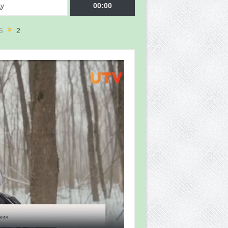
ду
00:00
5
2
врора»
мы мониторинга
 в 2026 году