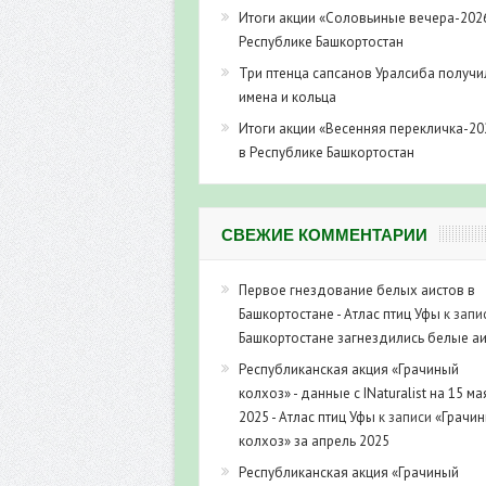
Итоги акции «Соловьиные вечера-202
Республике Башкортостан
Три птенца сапсанов Уралсиба получи
имена и кольца
Итоги акции «Весенняя перекличка-20
в Республике Башкортостан
СВЕЖИЕ КОММЕНТАРИИ
Первое гнездование белых аистов в
Башкортостане - Атлас птиц Уфы
к запи
Башкортостане загнездились белые а
Республиканская акция «Грачиный
колхоз» - данные с INaturalist на 15 ма
2025 - Атлас птиц Уфы
к записи
«Грачи
колхоз» за апрель 2025
Республиканская акция «Грачиный