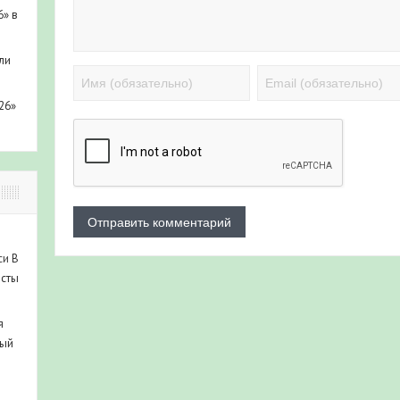
6» в
ли
26»
си
В
исты
я
ный