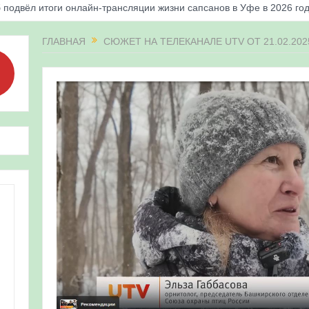
 подвёл итоги онлайн-трансляции жизни сапсанов в Уфе в 2026 го
«Соловьиные вечера-2026» в Республике Башкортостан
ГЛАВНАЯ
СЮЖЕТ НА ТЕЛЕКАНАЛЕ UTV ОТ 21.02.202
апсанов Уралсиба получили имена и кольца
«Весенняя перекличка-2026» в Республике Башкортостан
ерекличка-2026» — 21-31 мая 2026
для ребят из дневного лагеря центра олимпиадного движения «А
 и осмотр птенцов сапсанов на крыше Уралсиба в Уфе в 2026 г.
ирских орнитологов и бердвотчеров в проекте «Развитие програм
иц в европейской части России»
ерекличка-2026» — 11-20 мая 2026
рнитофауны на постоянных маршрутах в Республике Башкортостан