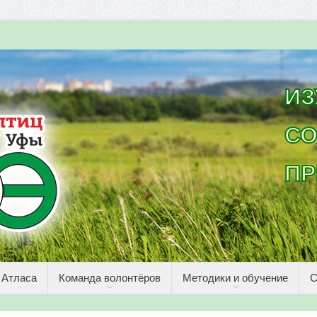
ИЗ
СО
ПР
 Атласа
Команда волонтёров
Методики и обучение
С