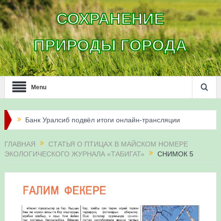
СОХРАНЕНИЕ
ПРИРОДЫ ГОРОДА
Menu
Банк Уралсиб подвёл итоги онлайн-трансляции
жизни сапсанов в Уфе в 2026 году
ГЛАВНАЯ
СТАТЬЯ О ПТИЦАХ В МАЙСКОМ НОМЕРЕ
ЭКОЛОГИЧЕСКОГО ЖУРНАЛА «ТАБИГАТ»
СНИМОК 5
Итоги акции «Соловьиные вечера-2026» в
Республике Башкортостан
Три птенца сапсанов Уралсиба получили имена и
кольца