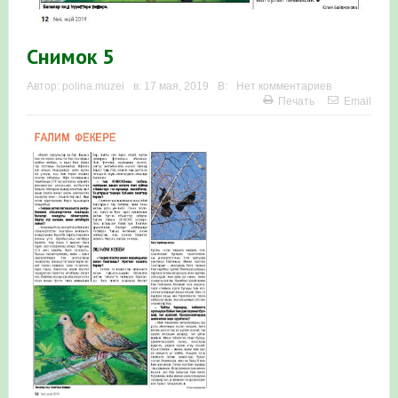
в Республике Башкортостан в 2026 году
Снимок 5
Автор:
polina.muzei
в:
17 мая, 2019
В:
Нет комментариев
Печать
Email