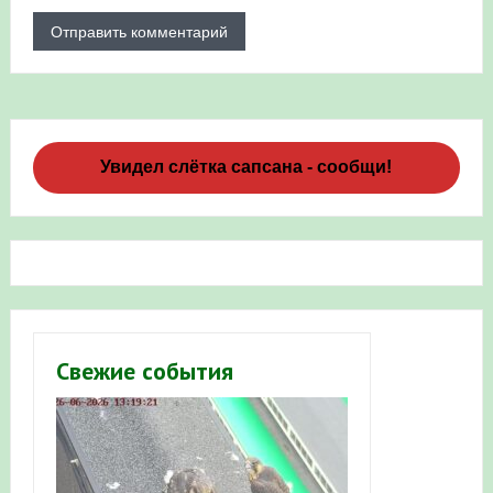
Увидел слётка сапсана - сообщи!
Свежие события