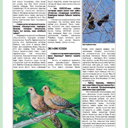
Итоги акции «Весенняя перекличка-2026» в
Республике Башкортостан
«Весенняя перекличка-2026» — 21-31 мая 2026
Мероприятие для ребят из дневного лагеря центра
олимпиадного движения «Аврора»
Фотофиксация и осмотр птенцов сапсанов на крыше
Уралсиба в Уфе в 2026 г.
Участие башкирских орнитологов и бердвотчеров в
проекте «Развитие программы мониторинга
численности птиц в европейской части России»
«Весенняя перекличка-2026» — 11-20 мая 2026
Мониторинг орнитофауны на постоянных маршрутах