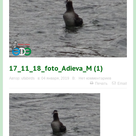
Итоги акции «Весенняя перекличка-2026» в
Республике Башкортостан
«Весенняя перекличка-2026» — 21-31 мая 2026
Мероприятие для ребят из дневного лагеря центра
олимпиадного движения «Аврора»
Фотофиксация и осмотр птенцов сапсанов на крыше
17_11_18_foto_Adieva_M (1)
Уралсиба в Уфе в 2026 г.
Автор:
ufabirds
в:
04 января, 2019
В:
Нет комментариев
Печать
Email
Участие башкирских орнитологов и бердвотчеров в
проекте «Развитие программы мониторинга
численности птиц в европейской части России»
«Весенняя перекличка-2026» — 11-20 мая 2026
Мониторинг орнитофауны на постоянных маршрутах