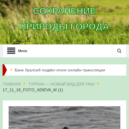
СОХРАНЕНИЕ
ПРИРОДЫ ГОРОДА
Menu
Банк Уралсиб подвёл итоги онлайн-трансляции
жизни сапсанов в Уфе в 2026 году
ГЛАВНАЯ
ТУРПАН — НОВЫЙ ВИД ДЛЯ УФЫ
17_11_18_FOTO_ADIEVA_M (1)
Итоги акции «Соловьиные вечера-2026» в
Республике Башкортостан
Три птенца сапсанов Уралсиба получили имена и
кольца