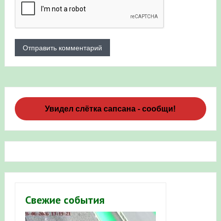
Увидел слётка сапсана - сообщи!
Свежие события