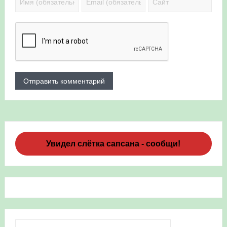
Увидел слётка сапсана - сообщи!