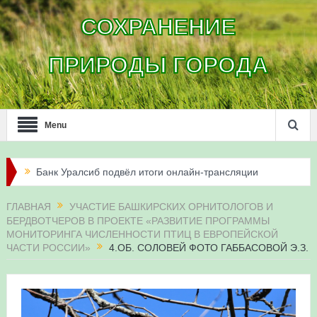
СОХРАНЕНИЕ
ПРИРОДЫ ГОРОДА
Menu
Банк Уралсиб подвёл итоги онлайн-трансляции
жизни сапсанов в Уфе в 2026 году
ГЛАВНАЯ
УЧАСТИЕ БАШКИРСКИХ ОРНИТОЛОГОВ И
БЕРДВОТЧЕРОВ В ПРОЕКТЕ «РАЗВИТИЕ ПРОГРАММЫ
Итоги акции «Соловьиные вечера-2026» в
МОНИТОРИНГА ЧИСЛЕННОСТИ ПТИЦ В ЕВРОПЕЙСКОЙ
ЧАСТИ РОССИИ»
4.ОБ. СОЛОВЕЙ ФОТО ГАББАСОВОЙ Э.З.
Республике Башкортостан
Три птенца сапсанов Уралсиба получили имена и
кольца