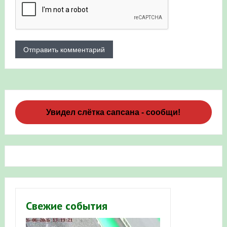
Увидел слётка сапсана - сообщи!
Свежие события