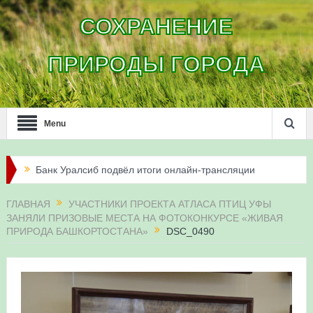
СОХРАНЕНИЕ
ПРИРОДЫ ГОРОДА
Menu
Банк Уралсиб подвёл итоги онлайн-трансляции
жизни сапсанов в Уфе в 2026 году
ГЛАВНАЯ
УЧАСТНИКИ ПРОЕКТА АТЛАСА ПТИЦ УФЫ
ЗАНЯЛИ ПРИЗОВЫЕ МЕСТА НА ФОТОКОНКУРСЕ «ЖИВАЯ
Итоги акции «Соловьиные вечера-2026» в
ПРИРОДА БАШКОРТОСТАНА»
DSC_0490
Республике Башкортостан
Три птенца сапсанов Уралсиба получили имена и
кольца