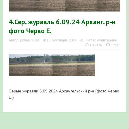
Итоги акции «Весенняя перекличка-2026» в
Республике Башкортостан
4.Сер. журавль 6.09.24 Арханг. р-н
фото Черво Е.
«Весенняя перекличка-2026» — 21-31 мая 2026
Мероприятие для ребят из дневного лагеря центра
Автор:
polina.muzei
в:
16 сентября, 2024
В:
Нет комментариев
Печать
Email
олимпиадного движения «Аврора»
Фотофиксация и осмотр птенцов сапсанов на крыше
Уралсиба в Уфе в 2026 г.
Участие башкирских орнитологов и бердвотчеров в
Серые журавли 6.09.2024 Архангельский р-н (фото Черво
проекте «Развитие программы мониторинга
Е.)
численности птиц в европейской части России»
«Весенняя перекличка-2026» — 11-20 мая 2026
Мониторинг орнитофауны на постоянных маршрутах