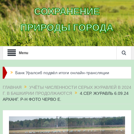
СОХРАНЕНИЕ
ПРИРОДЫ ГОРОДА
Menu
Банк Уралсиб подвёл итоги онлайн-трансляции
жизни сапсанов в Уфе в 2026 году
ГЛАВНАЯ
УЧЁТЫ ЧИСЛЕННОСТИ СЕРЫХ ЖУРАВЛЕЙ В 2024
Г. В БАШКИРИИ ПРОДОЛЖАЮТСЯ
4.СЕР. ЖУРАВЛЬ 6.09.24
Итоги акции «Соловьиные вечера-2026» в
АРХАНГ. Р-Н ФОТО ЧЕРВО Е.
Республике Башкортостан
Три птенца сапсанов Уралсиба получили имена и
кольца