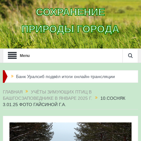
СОХРАНЕНИЕ
ПРИРОДЫ ГОРОДА
Menu
Банк Уралсиб подвёл итоги онлайн-трансляции
жизни сапсанов в Уфе в 2026 году
ГЛАВНАЯ
УЧЁТЫ ЗИМУЮЩИХ ПТИЦ В
БАШГОСЗАПОВЕДНИКЕ В ЯНВАРЕ 2025 Г.
10.СОСНЯК
Итоги акции «Соловьиные вечера-2026» в
3.01.25 ФОТО ГАЙСИНОЙ Г.А.
Республике Башкортостан
Три птенца сапсанов Уралсиба получили имена и
кольца