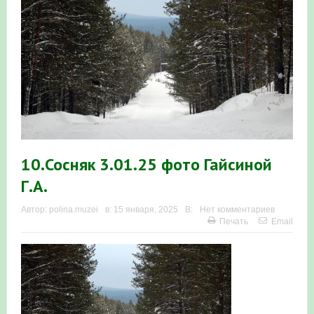
Итоги акции «Весенняя перекличка-2026» в
Республике Башкортостан
«Весенняя перекличка-2026» — 21-31 мая 2026
Мероприятие для ребят из дневного лагеря центра
олимпиадного движения «Аврора»
Фотофиксация и осмотр птенцов сапсанов на крыше
10.Сосняк 3.01.25 фото Гайсиной
Уралсиба в Уфе в 2026 г.
Г.А.
Участие башкирских орнитологов и бердвотчеров в
Автор:
polina.muzei
в:
15 января, 2025
В:
Нет комментариев
Печать
Email
проекте «Развитие программы мониторинга
численности птиц в европейской части России»
«Весенняя перекличка-2026» — 11-20 мая 2026
Мониторинг орнитофауны на постоянных маршрутах