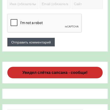
Увидел слётка сапсана - сообщи!