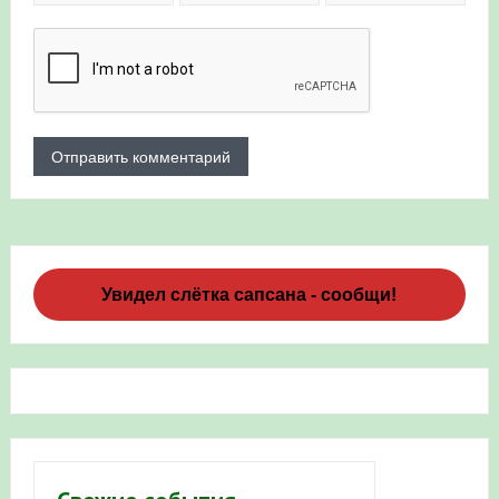
Увидел слётка сапсана - сообщи!