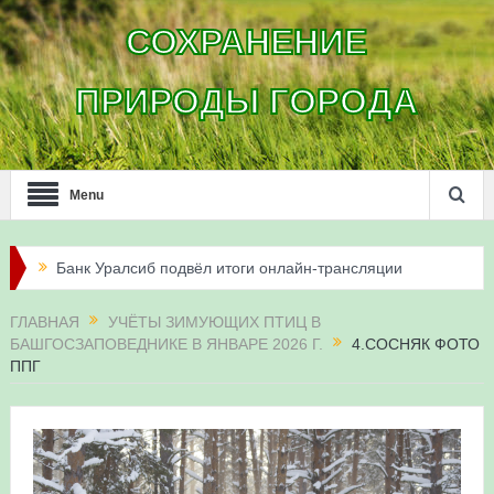
СОХРАНЕНИЕ
ПРИРОДЫ ГОРОДА
Menu
Банк Уралсиб подвёл итоги онлайн-трансляции
жизни сапсанов в Уфе в 2026 году
ГЛАВНАЯ
УЧЁТЫ ЗИМУЮЩИХ ПТИЦ В
БАШГОСЗАПОВЕДНИКЕ В ЯНВАРЕ 2026 Г.
4.СОСНЯК ФОТО
Итоги акции «Соловьиные вечера-2026» в
ППГ
Республике Башкортостан
Три птенца сапсанов Уралсиба получили имена и
кольца