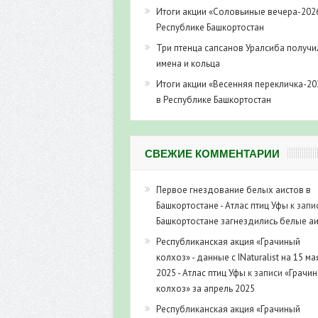
Итоги акции «Соловьиные вечера-202
Республике Башкортостан
Три птенца сапсанов Уралсиба получи
имена и кольца
Итоги акции «Весенняя перекличка-20
в Республике Башкортостан
СВЕЖИЕ КОММЕНТАРИИ
Первое гнездование белых аистов в
Башкортостане - Атлас птиц Уфы
к запи
Башкортостане загнездились белые а
Республиканская акция «Грачиный
колхоз» - данные с INaturalist на 15 ма
2025 - Атлас птиц Уфы
к записи
«Грачи
колхоз» за апрель 2025
Республиканская акция «Грачиный