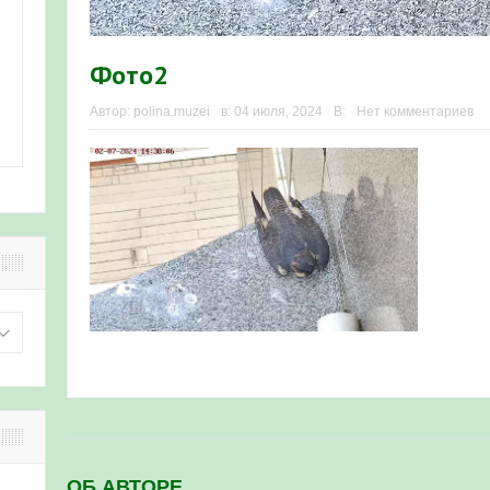
Фото2
Автор:
polina.muzei
в:
04 июля, 2024
В:
Нет комментариев
ОБ АВТОРЕ