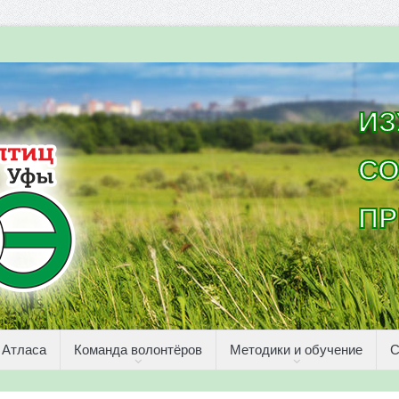
ИЗ
СО
ПР
 Атласа
Команда волонтёров
Методики и обучение
С