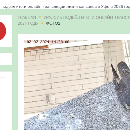
 подвёл итоги онлайн-трансляции жизни сапсанов в Уфе в 2026 го
«Соловьиные вечера-2026» в Республике Башкортостан
ГЛАВНАЯ
УРАЛСИБ ПОДВЁЛ ИТОГИ ОНЛАЙН-ТРАНС
2024 ГОДУ
ФОТО2
апсанов Уралсиба получили имена и кольца
«Весенняя перекличка-2026» в Республике Башкортостан
ерекличка-2026» — 21-31 мая 2026
для ребят из дневного лагеря центра олимпиадного движения «А
 и осмотр птенцов сапсанов на крыше Уралсиба в Уфе в 2026 г.
ирских орнитологов и бердвотчеров в проекте «Развитие програм
иц в европейской части России»
ерекличка-2026» — 11-20 мая 2026
рнитофауны на постоянных маршрутах в Республике Башкортостан