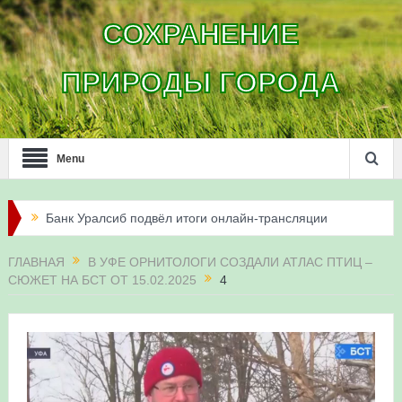
СОХРАНЕНИЕ
ПРИРОДЫ ГОРОДА
Menu
Банк Уралсиб подвёл итоги онлайн-трансляции
жизни сапсанов в Уфе в 2026 году
ГЛАВНАЯ
В УФЕ ОРНИТОЛОГИ СОЗДАЛИ АТЛАС ПТИЦ –
СЮЖЕТ НА БСТ ОТ 15.02.2025
4
Итоги акции «Соловьиные вечера-2026» в
Республике Башкортостан
Три птенца сапсанов Уралсиба получили имена и
кольца