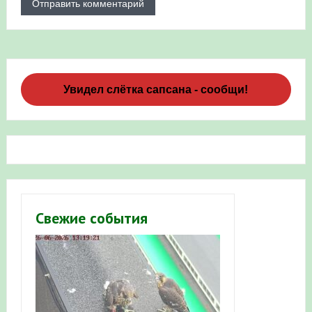
Увидел слётка сапсана - сообщи!
Свежие события