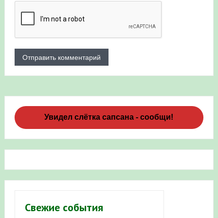
Увидел слётка сапсана - сообщи!
Свежие события