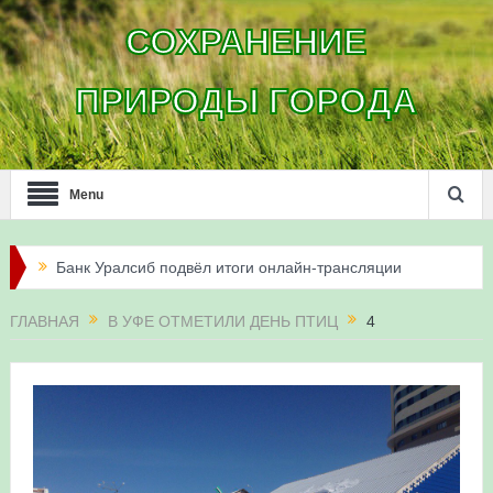
СОХРАНЕНИЕ
ПРИРОДЫ ГОРОДА
Menu
Банк Уралсиб подвёл итоги онлайн-трансляции
жизни сапсанов в Уфе в 2026 году
ГЛАВНАЯ
В УФЕ ОТМЕТИЛИ ДЕНЬ ПТИЦ
4
Итоги акции «Соловьиные вечера-2026» в
Республике Башкортостан
Три птенца сапсанов Уралсиба получили имена и
кольца