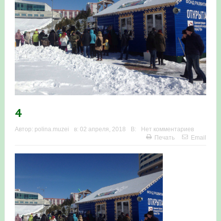
Итоги акции «Весенняя перекличка-2026» в
Республике Башкортостан
«Весенняя перекличка-2026» — 21-31 мая 2026
Мероприятие для ребят из дневного лагеря центра
олимпиадного движения «Аврора»
Фотофиксация и осмотр птенцов сапсанов на крыше
4
Уралсиба в Уфе в 2026 г.
Автор:
polina.muzei
в:
02 апреля, 2018
В:
Нет комментариев
Печать
Email
Участие башкирских орнитологов и бердвотчеров в
проекте «Развитие программы мониторинга
численности птиц в европейской части России»
«Весенняя перекличка-2026» — 11-20 мая 2026
Мониторинг орнитофауны на постоянных маршрутах