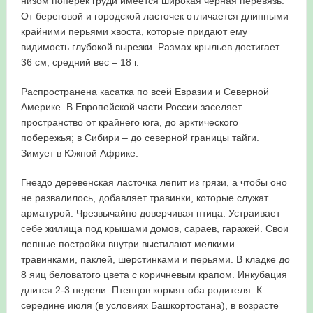
низом поперёк груди имеется широкая чёрная перевязь.
От береговой и городской ласточек отличается длинными
крайними перьями хвоста, которые придают ему
видимость глубокой вырезки. Размах крыльев достигает
36 см, средний вес – 18 г.
Распространена касатка по всей Евразии и Северной
Америке. В Европейской части России заселяет
пространство от крайнего юга, до арктического
побережья; в Сибири – до северной границы тайги.
Зимует в Южной Африке.
Гнездо деревенская ласточка лепит из грязи, а чтобы оно
не развалилось, добавляет травинки, которые служат
арматурой. Чрезвычайно доверчивая птица. Устраивает
себе жилища под крышами домов, сараев, гаражей. Свои
лепные постройки внутри выстилают мелкими
травинками, паклей, шерстинками и перьями. В кладке до
8 яиц беловатого цвета с коричневым крапом. Инкубация
длится 2-3 недели. Птенцов кормят оба родителя. К
середине июля (в условиях Башкортостана), в возрасте