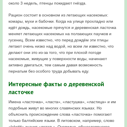
около 3 недель, птенцы покидают гнёзда.
Рацион состоит в основном из летающих насекомых:
комары, мухи и бабочки. Когда на улице прохладно или
идёт дождь, насекомые прячутся и деревенская ласточка
меняет летающих насекомых на ползающих паучков и
гусениц. Всем известно, что перед дождём эти птицы
летают очень низко над водой, но всем ли известно, что
делают они это из-за того, что при плохой погоде
насекомые, живущие у поверхности воды, начинают
активно двигаться, тем самым давая возможность
пернатым без особого труда добывать еду.
Интересные факты о деревенской
ласточке
Имена «ласточка», «ласта», «ластушка», «ластица» и им
подобные живут во многих славянских языках. Но
объяснить происхождение слова «ласточка» помогают
только балтийские языки. В литовском, например, слово
«lakstiti» значит «летать». Очевидно, общеславянское