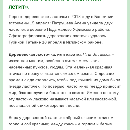
летит».
в Республике Башкортостан в 2026 году
Первые деревенские ласточки в 2018 году в Башкирии
встречены 15 апреля: Патрушева Алёна увидела двух
ласточек в деревне Подымалово Уфимского района.
Сфотографировать деревенских ласточек удалось
Губиной Татьяне 18 апреля в Иглинском районе.
Деревенская ласточка, или касатка
Hirundo
rustica
–
известная многим, особенно жителям сельских
населённых пунктов, людям. Эта маленькая красивая
птичка по праву считается символом весны. С древних
времен люди старались, чтобы под крышей их дома были
гнёзда ласточек. По поверью, ласточкино гнездо приносит
мир, благополучие и богатство в семью. Именно поэтому
эту ласточку ласково называют касаткой или касаточкой,
посвящают ей стихотворения, песни.
Верх у деревенской ласточки чёрный с синим отливом,
горло и лоб красные; между красным горлом и белым