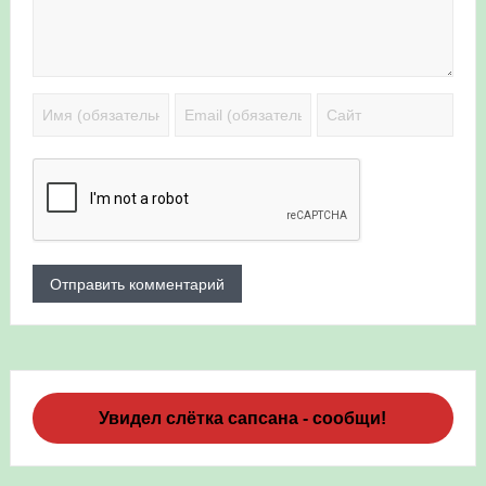
Увидел слётка сапсана - сообщи!