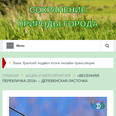
СОХРАНЕНИЕ
ПРИРОДЫ ГОРОДА
Menu
Банк Уралсиб подвёл итоги онлайн-трансляции
жизни сапсанов в Уфе в 2026 году
ГЛАВНАЯ
АКЦИИ И МЕРОПРИЯТИЯ
«ВЕСЕННЯЯ
ПЕРЕКЛИЧКА-2018» – ДЕРЕВЕНСКАЯ ЛАСТОЧКА
Итоги акции «Соловьиные вечера-2026» в
Республике Башкортостан
Три птенца сапсанов Уралсиба получили имена и
кольца