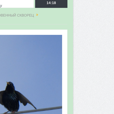
ду
14:18
НОВЕННЫЙ СКВОРЕЦ
врора»
мы мониторинга
 в 2026 году