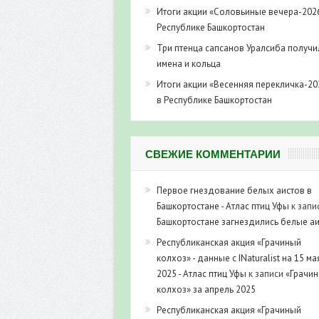
Итоги акции «Соловьиные вечера-202
Республике Башкортостан
Три птенца сапсанов Уралсиба получи
имена и кольца
Итоги акции «Весенняя перекличка-20
в Республике Башкортостан
СВЕЖИЕ КОММЕНТАРИИ
Первое гнездование белых аистов в
Башкортостане - Атлас птиц Уфы
к запи
Башкортостане загнездились белые а
Республиканская акция «Грачиный
колхоз» - данные с INaturalist на 15 ма
2025 - Атлас птиц Уфы
к записи
«Грачи
колхоз» за апрель 2025
Республиканская акция «Грачиный