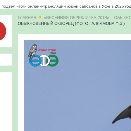
 подвёл итоги онлайн-трансляции жизни сапсанов в Уфе в 2026 го
«Соловьиные вечера-2026» в Республике Башкортостан
ГЛАВНАЯ
«ВЕСЕННЯЯ ПЕРЕКЛИЧКА-2018» – ОБЫК
ОБЫКНОВЕННЫЙ СКВОРЕЦ (ФОТО ГАЛЛЯМОВА Ф.З.)
апсанов Уралсиба получили имена и кольца
«Весенняя перекличка-2026» в Республике Башкортостан
ерекличка-2026» — 21-31 мая 2026
для ребят из дневного лагеря центра олимпиадного движения «А
 и осмотр птенцов сапсанов на крыше Уралсиба в Уфе в 2026 г.
ирских орнитологов и бердвотчеров в проекте «Развитие програм
иц в европейской части России»
ерекличка-2026» — 11-20 мая 2026
рнитофауны на постоянных маршрутах в Республике Башкортостан