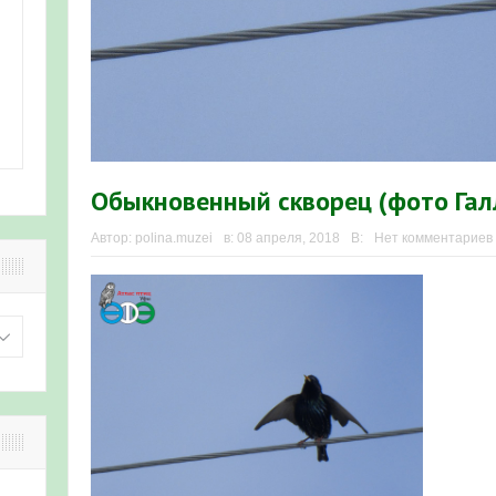
Обыкновенный скворец (фото Гал
Автор:
polina.muzei
в:
08 апреля, 2018
В:
Нет комментариев