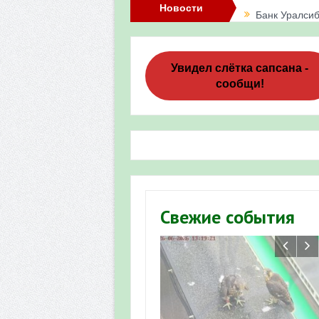
Новости
Банк Уралсиб
Итоги акции 
Три птенца с
Увидел слётка сапсана -
сообщи!
Итоги акции 
«Весенняя п
Мероприятие 
Фотофиксация
Участие башк
Свежие события
численности пт
«Весенняя п
Мониторинг о