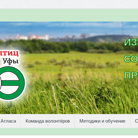
ИЗ
СО
ПР
 Атласа
Команда волонтёров
Методики и обучение
С