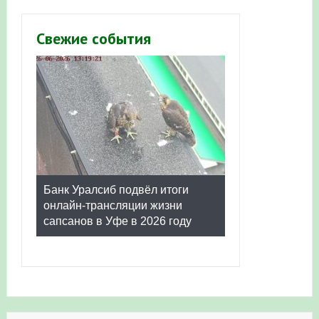
Свежие события
Банк Уралсиб подвёл итоги
Итоги акции «Соловьиные
онлайн-трансляции жизни
вечера-2026» в Республике
сапсанов в Уфе в 2026 году
Башкортостан
АРХИВ НОВОСТЕЙ