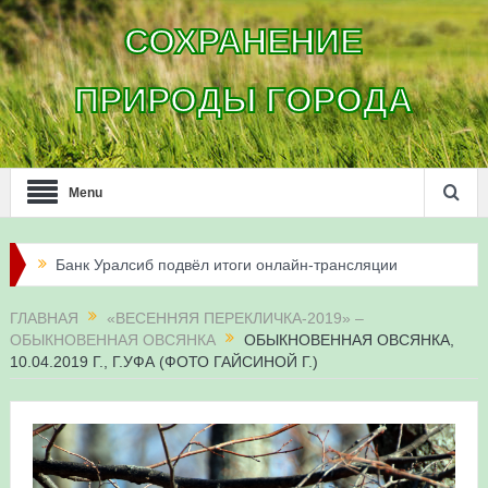
СОХРАНЕНИЕ
ПРИРОДЫ ГОРОДА
Menu
Банк Уралсиб подвёл итоги онлайн-трансляции
жизни сапсанов в Уфе в 2026 году
ГЛАВНАЯ
«ВЕСЕННЯЯ ПЕРЕКЛИЧКА-2019» –
Итоги акции «Соловьиные вечера-2026» в
ОБЫКНОВЕННАЯ ОВСЯНКА
ОБЫКНОВЕННАЯ ОВСЯНКА,
10.04.2019 Г., Г.УФА (ФОТО ГАЙСИНОЙ Г.)
Республике Башкортостан
Три птенца сапсанов Уралсиба получили имена и
кольца