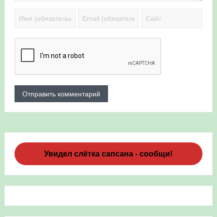
Увидел слётка сапсана - сообщи!