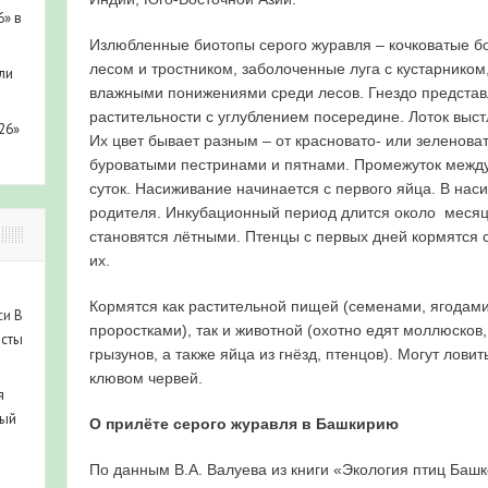
6» в
Излюбленные биотопы серого журавля – кочковатые б
лесом и тростником, заболоченные луга с кустарником
ли
влажными понижениями среди лесов. Гнездо представл
растительности с углублением посередине. Лоток выст
26»
Их цвет бывает разным – от красновато- или зеленоват
буроватыми пестринами и пятнами. Промежуток между
суток. Насиживание начинается с первого яйца. В на
родителя. Инкубационный период длится около месяца
становятся лётными. Птенцы с первых дней кормятся 
их.
Кормятся как растительной пищей (семенами, ягодам
си
В
проростками), так и животной (охотно едят моллюсков
исты
грызунов, а также яйца из гнёзд, птенцов). Могут лов
клювом червей.
я
ный
О прилёте серого журавля в Башкирию
По данным В.А. Валуева из книги «Экология птиц Башко