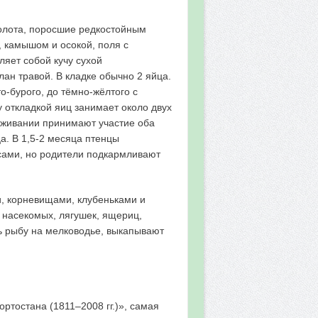
олота, поросшие редкостойным
, камышом и осокой, поля с
яет собой кучу сухой
лан травой. В кладке обычно 2 яйца.
о-бурого, до тёмно-жёлтого с
 откладкой яиц занимает около двух
сиживании принимают участие оба
. В 1,5-2 месяца птенцы
сами, но родители подкармливают
и, корневищами, клубеньками и
, насекомых, лягушек, ящериц,
ить рыбу на мелководье, выкапывают
ртостана (1811–2008 гг.)», самая