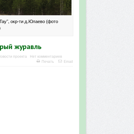
-Тау", окр-ти д.Юлаево (фото
)
ерый журавль
овости проекта
Нет комментариев
Печать
Email