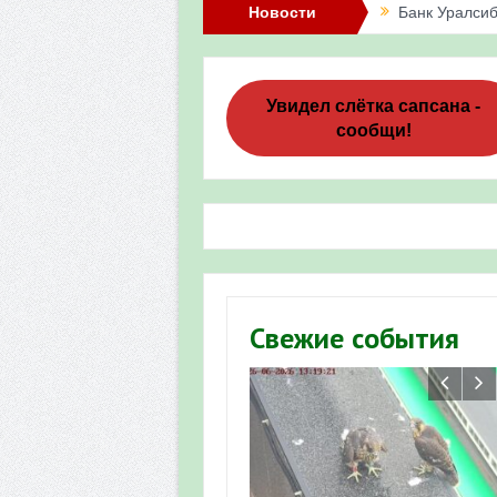
Новости
Банк Уралсиб
Итоги акции 
Три птенца с
Увидел слётка сапсана -
сообщи!
Итоги акции 
«Весенняя п
Мероприятие 
Фотофиксация
Участие башк
Свежие события
численности пт
«Весенняя п
Мониторинг о