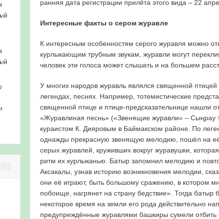
ранняя дата регистрации прилёта этого вида – 22 апре
я
ный
Интересные факты о сером журавле
К интересным особенностям серого журавля можно отн
я
курлыкающим трубным звукам, журавли могут переклики
ный
человек эти голоса может слышать и на большем расс
У многих народов журавль являлся священной птицей 
о
легендах, песнях. Например, тотемистические предст
священной птице и птице-предсказательнице нашли о
и
«Журавлиная песнь» («Звенящие журавли» – Сыңрау то
кураистом К. Дияровым в Баймакском районе. По леге
однажды прекрасную звенящую мелодию, пошёл на её 
серых журавлей, круживших вокруг журавушки, которая
ритм их курлыканью. Батыр запомнил мелодию и повто
Аксакалы, узнав историю возникновения мелодии, сказ
они её играют, быть большому сражению, в котором мн
побоище, нагрянет на страну бедствие». Тогда батыр б
некоторое время на земли его рода действительно на
предупреждённые журавлями башкиры сумели отбить 