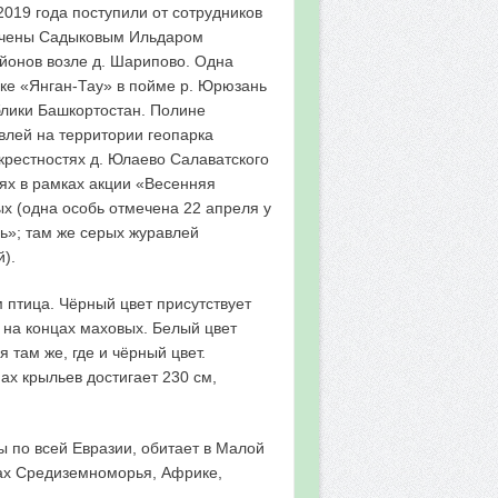
019 года поступили от сотрудников
мечены Садыковым Ильдаром
айонов возле д. Шарипово. Одна
ке «Янган-Тау» в пойме р. Юрюзань
блики Башкортостан. Полине
лей на территории геопарка
окрестностях д. Юлаево Салаватского
лях в рамках акции «Весенняя
х (одна особь отмечена 22 апреля у
ь»; там же серых журавлей
).
 птица. Чёрный цвет присутствует
, на концах маховых. Белый цвет
 там же, где и чёрный цвет.
ах крыльев достигает 230 см,
ы по всей Евразии, обитает в Малой
нах Средиземноморья, Африке,