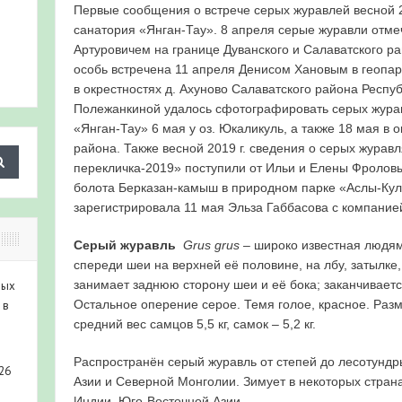
Первые сообщения о встрече серых журавлей весной 2
санатория «Янган-Тау». 8 апреля серые журавли от
Артуровичем на границе Дуванского и Салаватского р
особь встречена 11 апреля Денисом Хановым в геопар
в окрестностях д. Ахуново Салаватского района Респу
Полежанкиной удалось сфотографировать серых журав
«Янган-Тау» 6 мая у оз. Юкаликуль, а также 18 мая в 
района. Также весной 2019 г. сведения о серых журав
перекличка-2019» поступили от Ильи и Елены Фроловы
болота Берказан-камыш в природном парке «Аслы-Кул
зарегистрировала 11 мая Эльза Габбасова с компанией
Серый журавль
Grus
grus
– широко известная людям
спереди шеи на верхней её половине, на лбу, затылке
занимает заднюю сторону шеи и её бока; заканчивается
ных
Остальное оперение серое. Темя голое, красное. Разм
 в
средний вес самцов 5,5 кг, самок – 5,2 кг.
Распространён серый журавль от степей до лесотундр
26
Азии и Северной Монголии. Зимует в некоторых стра
Индии, Юго-Восточной Азии.