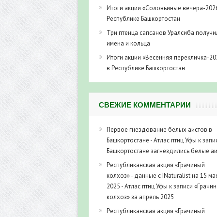
Итоги акции «Соловьиные вечера-202
Республике Башкортостан
Три птенца сапсанов Уралсиба получи
имена и кольца
Итоги акции «Весенняя перекличка-20
в Республике Башкортостан
СВЕЖИЕ КОММЕНТАРИИ
Первое гнездование белых аистов в
Башкортостане - Атлас птиц Уфы
к запи
Башкортостане загнездились белые а
Республиканская акция «Грачиный
колхоз» - данные с INaturalist на 15 ма
2025 - Атлас птиц Уфы
к записи
«Грачи
колхоз» за апрель 2025
Республиканская акция «Грачиный