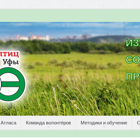
ИЗ
СО
ПР
 Атласа
Команда волонтёров
Методики и обучение
С