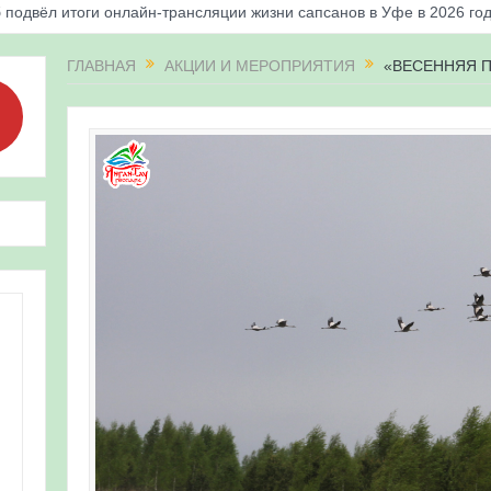
 подвёл итоги онлайн-трансляции жизни сапсанов в Уфе в 2026 го
«Соловьиные вечера-2026» в Республике Башкортостан
ГЛАВНАЯ
АКЦИИ И МЕРОПРИЯТИЯ
«ВЕСЕННЯЯ П
апсанов Уралсиба получили имена и кольца
«Весенняя перекличка-2026» в Республике Башкортостан
ерекличка-2026» — 21-31 мая 2026
для ребят из дневного лагеря центра олимпиадного движения «А
 и осмотр птенцов сапсанов на крыше Уралсиба в Уфе в 2026 г.
ирских орнитологов и бердвотчеров в проекте «Развитие програм
иц в европейской части России»
ерекличка-2026» — 11-20 мая 2026
рнитофауны на постоянных маршрутах в Республике Башкортостан