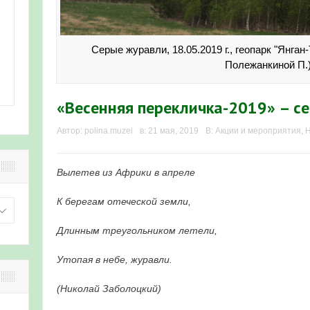
Серые журавли, 18.05.2019 г., геопарк "Янган
Полежанкиной П.
«Весенняя перекличка-2019» – с
Автор:
polina.muzei
в:
21 мая, 2019
В:
Акции и мероприятия
,
Н
Вылетев из Африки в апреле
К берегам отеческой земли,
Длинным треугольником летели,
Утопая в небе, журавли.
(Николай Заболоцкий)