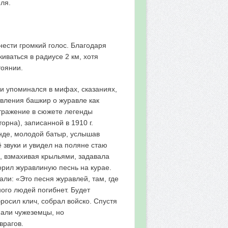
ля.
ести громкий голос. Благодаря
ваться в радиусе 2 км, хотя
тоянии.
и упоминался в мифах, сказаниях,
авления башкир о журавле как
тражение в сюжете легенды
рна), записанной в 1910 г.
нде, молодой батыр, услышав
звуки и увидел на поляне стаю
, взмахивая крыльями, задавала
рил журавлиную песнь на курае.
али: «Это песня журавлей, там, где
ого людей погибнет. Будет
росил клич, собрал войско. Спустя
пали чужеземцы, но
врагов.