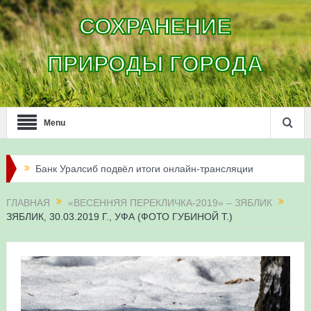
СОХРАНЕНИЕ
ПРИРОДЫ ГОРОДА
Menu
Банк Уралсиб подвёл итоги онлайн-трансляции
жизни сапсанов в Уфе в 2026 году
ГЛАВНАЯ
«ВЕСЕННЯЯ ПЕРЕКЛИЧКА-2019» – ЗЯБЛИК
ЗЯБЛИК, 30.03.2019 Г., УФА (ФОТО ГУБИНОЙ Т.)
Итоги акции «Соловьиные вечера-2026» в
Республике Башкортостан
Три птенца сапсанов Уралсиба получили имена и
кольца