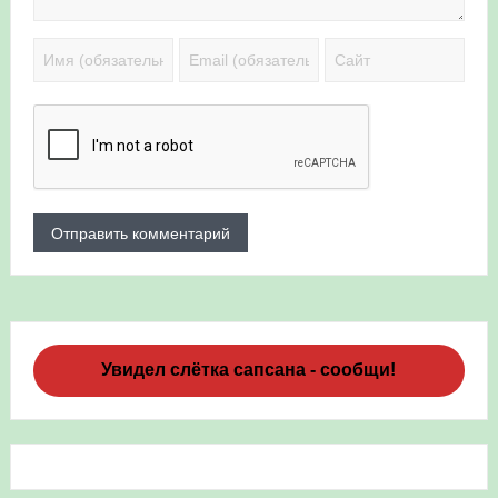
Увидел слётка сапсана - сообщи!