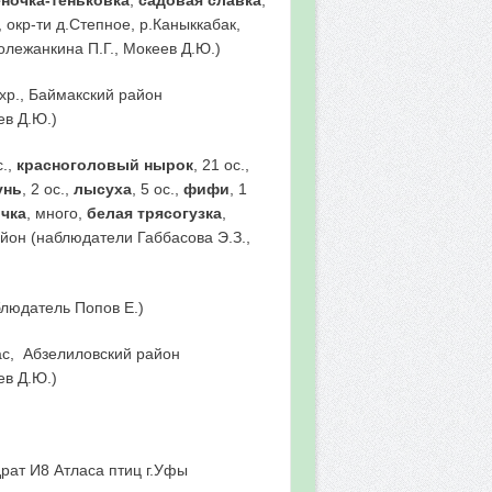
., окр-ти д.Степное, р.Каныккабак,
олежанкина П.Г., Мокеев Д.Ю.)
дхр., Баймакский район
ев Д.Ю.)
с.,
красноголовый нырок
, 21 ос.,
унь
, 2 ос.,
лысуха
, 5 ос.,
фифи
, 1
очка
, много,
белая трясогузка
,
район (наблюдатели Габбасова Э.З.,
блюдатель Попов Е.)
рдас, Абзелиловский район
ев Д.Ю.)
адрат И8 Атласа птиц г.Уфы