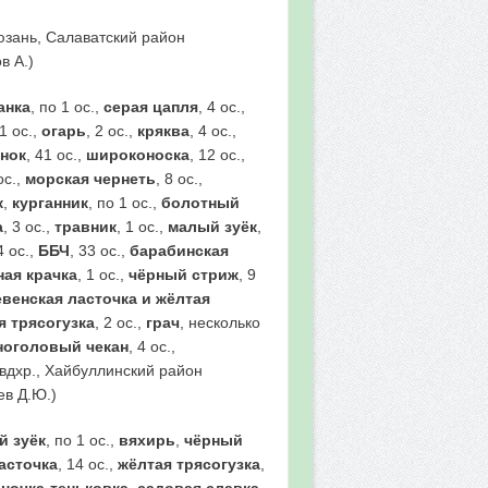
рюзань, Салаватский район
в А.)
анка
, по 1 ос.,
серая цапля
, 4 ос.,
 1 ос.,
огарь
, 2 ос.,
кряква
, 4 ос.,
нок
, 41 ос.,
широконоска
, 12 ос.,
ос.,
морская чернеть
, 8 ос.,
к
,
курганник
, по 1 ос.,
болотный
а
, 3 ос.,
травник
, 1 ос.,
малый зуёк
,
4 ос.,
ББЧ
, 33 ос.,
барабинская
ная крачка
, 1 ос.,
чёрный стриж
, 9
венская ласточка и жёлтая
я трясогузка
, 2 ос.,
грач
, несколько
ноголовый чекан
, 4 ос.,
е вдхр., Хайбуллинский район
ев Д.Ю.)
й зуёк
, по 1 ос.,
вяхирь
,
чёрный
асточка
, 14 ос.,
жёлтая трясогузка
,
еночка-теньковка
,
садовая славка
,