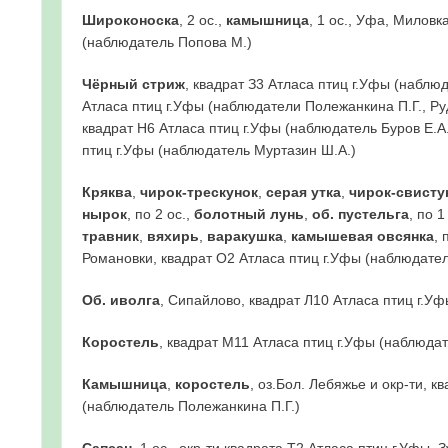
Широконоска
, 2 ос.,
камышница
, 1 ос., Уфа, Миловк
(наблюдатель Попова М.)
Чёрный стриж
, квадрат З3 Атласа птиц г.Уфы (наблюд
Атласа птиц г.Уфы (наблюдатели Полежанкина П.Г., Ру
квадрат Н6 Атласа птиц г.Уфы (наблюдатель Буров Е.А.
птиц г.Уфы (наблюдатель Муртазин Ш.А.)
Кряква
,
чирок-трескунок
,
серая утка
,
чирок-свисту
нырок
, по 2 ос.,
болотный лунь
,
об. пустельга
, по 1
травник
,
вяхирь
,
варакушка
,
камышевая овсянка
, 
Романовки, квадрат О2 Атласа птиц г.Уфы (наблюдате
Об. иволга
, Сипайлово, квадрат Л10 Атласа птиц г.У
Коростель
, квадрат М11 Атласа птиц г.Уфы (наблюдат
Камышница
,
коростель
, оз.Бол. Лебяжье и окр-ти, к
(наблюдатель Полежанкина П.Г.)
Сапсан
, 1 ос., окр-ти квадрата Т2 Атласа птиц г.Уфы