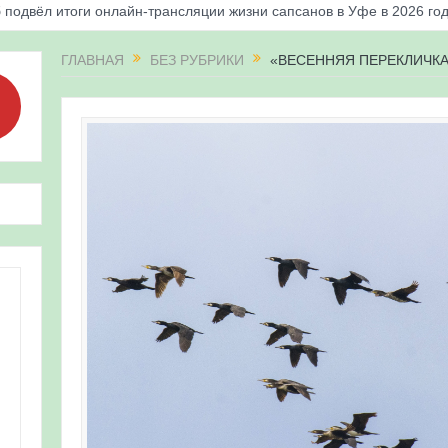
 подвёл итоги онлайн-трансляции жизни сапсанов в Уфе в 2026 го
«Соловьиные вечера-2026» в Республике Башкортостан
ГЛАВНАЯ
БЕЗ РУБРИКИ
«ВЕСЕННЯЯ ПЕРЕКЛИЧКА-
апсанов Уралсиба получили имена и кольца
«Весенняя перекличка-2026» в Республике Башкортостан
ерекличка-2026» — 21-31 мая 2026
для ребят из дневного лагеря центра олимпиадного движения «А
 и осмотр птенцов сапсанов на крыше Уралсиба в Уфе в 2026 г.
ирских орнитологов и бердвотчеров в проекте «Развитие програм
иц в европейской части России»
ерекличка-2026» — 11-20 мая 2026
рнитофауны на постоянных маршрутах в Республике Башкортостан