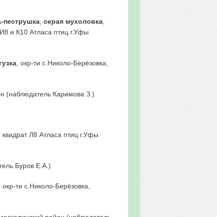
-пеструшка
,
серая мухоловка
,
 И8 и К10 Атласа птиц г.Уфы
гузка
, окр-ти с.Николо-Берёзовка,
йон (наблюдатель Каримова З.)
, квадрат Л8 Атласа птиц г.Уфы
ель Буров Е.А.)
, окр-ти с.Николо-Берёзовка,
армаскалинский район (наблюдатель