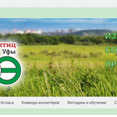
ИЗ
СО
ПР
 Атласа
Команда волонтёров
Методики и обучение
С