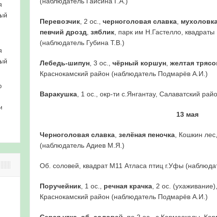
(наблюдатель Гайсина Г.А.)
я
ный
Перевозчик
, 2 ос.,
черноголовая славка
,
мухоловка
певчий дрозд
,
зяблик
, парк им Н.Гастелло, квадраты
(наблюдатель Губина Т.В.)
я
ный
Лебедь-шипун
, 3 ос.,
чёрный коршун
,
желтая трясо
Краснокамский район (наблюдатель Подмарёв А.И.)
о
Варакушка
, 1 ос., окр-ти с.Янгантау, Салаватский ра
и
13 мая
Черноголовая славка
,
зелёная пеночка
, Кошкин лес
(наблюдатель Адиев М.Я.)
Об. соловей, квадрат М11 Атласа птиц г.Уфы (наблюдат
Поручейник
, 1 ос.,
речная крачка
, 2 ос. (ухаживание)
Краснокамский район (наблюдатель Подмарёв А.И.)
Серая утка
,
об. соловей
, по 2 ос., с.Кармаскалы, К