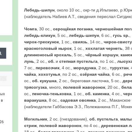
Лебедь-шипун
, около 10 ос., окр-ти д.Ильтаево, р.Ю
(наблюдатель Набиев А.Т., сведения переслал Ситдико
Чомга
, 30 ос.,
серощёкая поганка
,
черношейная пог
лебедь-кликун
, 5 ос.,
лебедь-шипун
, 6 ос.,
гусь
sp
.
,
чирок-трескунок
, 1 ос.,
свиязь
, 14 ос.,
чирок-свисту
красноголовый нырок
, 1 ос.,
хохлатая чернеть
, 38 
длинноносый крохаль
, 5 ос.,
чёрный коршун
,
каню
лунь
, 2 ос.,
об.
и
степная пустельга
, по 1 ос.,
лысух
7 ос.,
перевозчик
, 4 ос.,
мородунка
, 2 ос.,
турухтан
, 
чайка
,
хохотунья
, по 2 ос.,
озёрная чайка
, 6 ос.,
реч
ос.,
об. кукушка
, 2 ос., береговая ласточка, 5 ос.,
дере
трясогузка
, много,
полевой жаворонок
, 20 ос.,
бела
ос.,
пеночка-теньковка
, 1 ос.,
об. каменка
, 4 ос.,
чер
ных
варакушка
, 8 ос.,
садовая овсянка
, 2 ос., Маканско
 в
(наблюдатели Габбасова Э.З., Полежанкина П.Г., Моке
Могильник
, 2 ос. (гнездование),
об. пустельга
,
малы
26
стриж
,
полевой жаворонок
, по 4 ос.,
деревенская л
18 ос.,
белая трясогузка
, 2 ос.,
пеночка-весничка
,
п