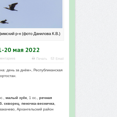
имский р-н (фото Данилова К.В.)
1-20 мая 2022
ментариев
Печать
Email
на: день за днём», Республиканская
ортостан.
ос.,
малый зуёк
, 1 ос.,
речная
б. скворец
,
пеночка-весничка
,
авакачево, Архангельский район