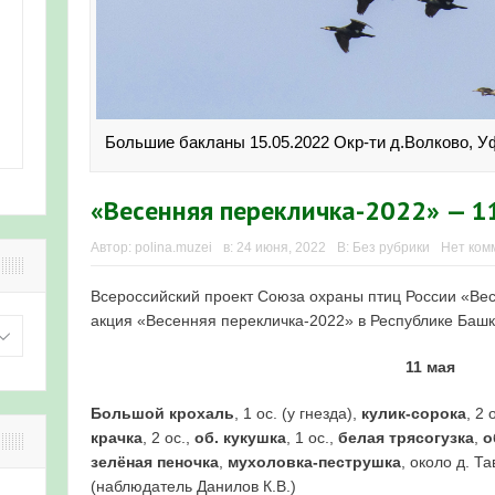
Большие бакланы 15.05.2022 Окр-ти д.Волково, Уф
«Весенняя перекличка-2022» — 1
Автор:
polina.muzei
в:
24 июня, 2022
В:
Без рубрики
Нет ком
Всероссийский проект Союза охраны птиц России «Вес
акция «Весенняя перекличка-2022» в Республике Башк
11 мая
Большой крохаль
, 1 ос. (у гнезда),
кулик-сорока
, 2 
крачка
, 2 ос.,
об. кукушка
, 1 ос.,
белая трясогузка
,
о
зелёная пеночка
,
мухоловка-пеструшка
, около д. Т
(наблюдатель Данилов К.В.)