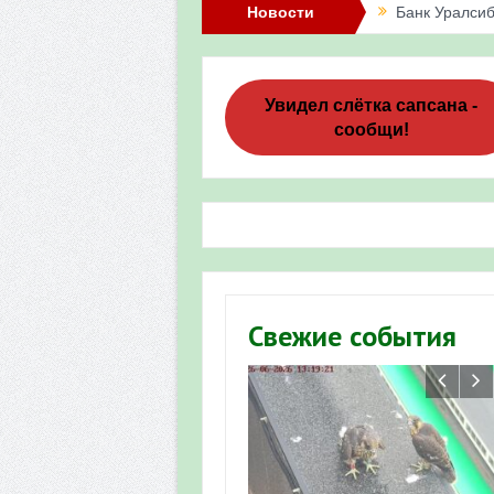
Новости
Банк Уралсиб
Итоги акции 
Три птенца с
Увидел слётка сапсана -
сообщи!
Итоги акции 
«Весенняя п
Мероприятие 
Фотофиксация
Участие башк
Свежие события
численности пт
«Весенняя п
Мониторинг о