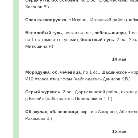
Хасанов В.)
Славка-завирушка
, с.Иглино, Иглинский район (набл
Белолобый гусь
, несколько ос.,
лебедь-шипун
, 1 ос
по 1 ос. (вместе с гусями),
болотный лунь
, 2 ос., Уч
Митюшина Р.)
14 мая
Мородунка
,
об. чечевица
, по 1 ос., Шакшинское «мо
И10 Атласа птиц г.Уфы (наблюдатель Данилов К.В.)
Серый журавль
, 2 ос., Дюртюлинский район, окр-ти
р.Белой» (наблюдатель Полежанкина П.Г.)
Об. жулан
,
об. чечевица
, окр-ти с.Аскарово, Абзели
Рахимова В.)
15 мая