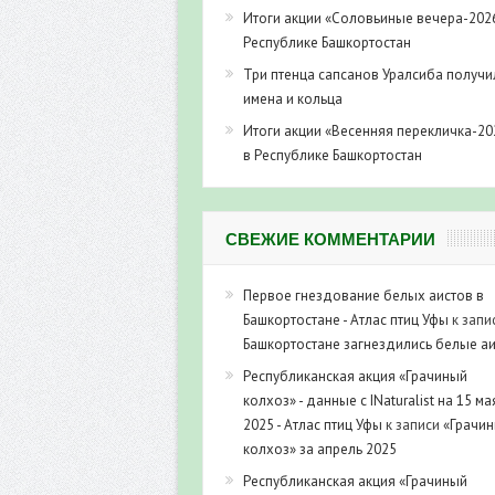
Итоги акции «Соловьиные вечера-202
Республике Башкортостан
Три птенца сапсанов Уралсиба получи
имена и кольца
Итоги акции «Весенняя перекличка-20
в Республике Башкортостан
СВЕЖИЕ КОММЕНТАРИИ
Первое гнездование белых аистов в
Башкортостане - Атлас птиц Уфы
к запи
Башкортостане загнездились белые а
Республиканская акция «Грачиный
колхоз» - данные с INaturalist на 15 ма
2025 - Атлас птиц Уфы
к записи
«Грачи
колхоз» за апрель 2025
Республиканская акция «Грачиный