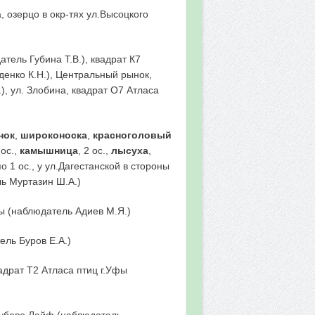
а, озерцо в окр-тях ул.Высоцкого
атель Губина Т.В.), квадрат К7
денко К.Н.), Центральный рынок,
), ул. Злобина, квадрат О7 Атласа
нок
,
широконоска
,
красноголовый
 ос.,
камышница
, 2 ос.,
лысуха
,
по 1 ос., у ул.Дагестанской в стороны
ль Муртазин Ш.А.)
фы (наблюдатель Адиев М.Я.)
ель Буров Е.А.)
вадрат Т2 Атласа птиц г.Уфы
, Зубово Лайф (наблюдатель