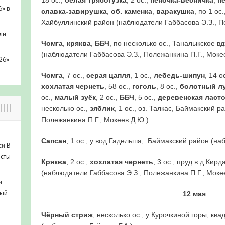
6» в
славка-завирушка
,
об. каменка
,
варакушка
, по 1 ос
Хайбуллинский район (наблюдатели Габбасова Э.З., П
ли
Чомга
,
кряква
,
ББЧ
, по несколько ос., Таналыкское в
(наблюдатели Габбасова Э.З., Полежанкина П.Г., Моке
26»
Чомга
, 7 ос.,
серая цапля
, 1 ос.,
лебедь-шипун
, 14 о
хохлатая чернеть
, 58 ос.,
гоголь
, 8 ос.,
болотный л
ос.,
малый зуёк
, 2 ос.,
ББЧ
, 5 ос.,
деревенская ласт
несколько ос.,
зяблик
, 1 ос., оз. Талкас, Баймакский 
Полежанкина П.Г., Мокеев Д.Ю.)
Сапсан
, 1 ос., у вод.Гадельша, Баймакский район (на
си
В
исты
Кряква
, 2 ос.,
хохлатая чернеть
, 3 ос., пруд в д.Ки
(наблюдатели Габбасова Э.З., Полежанкина П.Г., Моке
я
ный
12 мая
Чёрный стриж
, несколько ос., у Курочкиной горы, кв