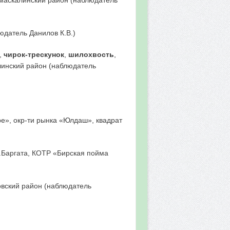
юдатель Данилов К.В.)
.,
чирок-трескунок
,
шилохвость
,
алинский район (наблюдатель
ре», окр-ти рынка «Юлдаш», квадрат
 д.Баргата, КОТР «Бирская пойма
ловский район (наблюдатель