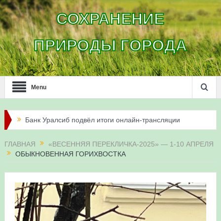
СОХРАНЕНИЕ
ПРИРОДЫ ГОРОДА
Menu
Банк Уралсиб подвёл итоги онлайн-трансляции
жизни сапсанов в Уфе в 2026 году
ГЛАВНАЯ
«ВЕСЕННЯЯ ПЕРЕКЛИЧКА-2025» — 1-10 АПРЕЛЯ
ОБЫКНОВЕННАЯ ГОРИХВОСТКА
Итоги акции «Соловьиные вечера-2026» в
Республике Башкортостан
Три птенца сапсанов Уралсиба получили имена и
кольца