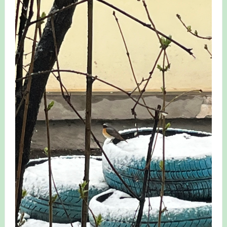
Итоги акции «Весенняя перекличка-2026» в
Республике Башкортостан
«Весенняя перекличка-2026» — 21-31 мая 2026
Мероприятие для ребят из дневного лагеря центра
олимпиадного движения «Аврора»
Фотофиксация и осмотр птенцов сапсанов на крыше
Уралсиба в Уфе в 2026 г.
Участие башкирских орнитологов и бердвотчеров в
проекте «Развитие программы мониторинга
численности птиц в европейской части России»
«Весенняя перекличка-2026» — 11-20 мая 2026
Мониторинг орнитофауны на постоянных маршрутах