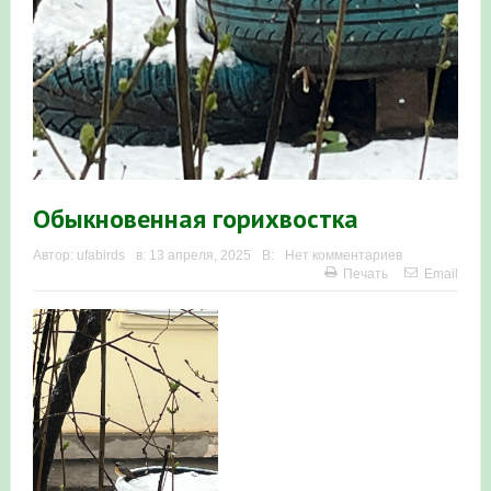
в Республике Башкортостан в 2026 году
Обыкновенная горихвостка
Автор:
ufabirds
в:
13 апреля, 2025
В:
Нет комментариев
Печать
Email