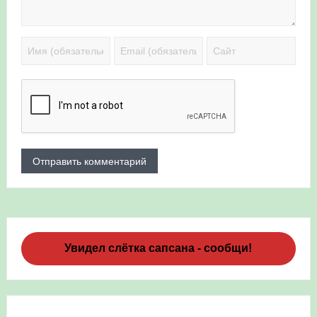
Увидел слётка сапсана - сообщи!