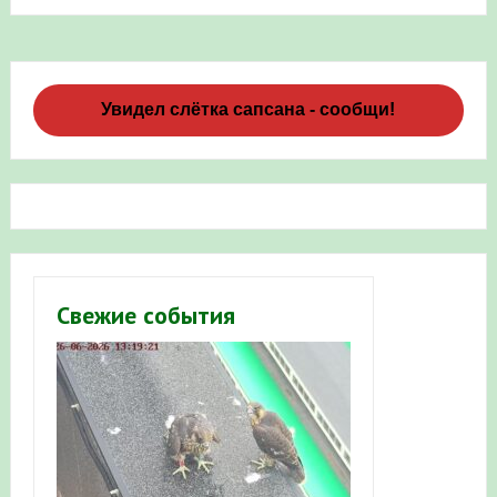
Увидел слётка сапсана - сообщи!
Свежие события