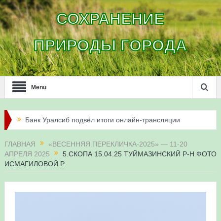
СОХРАНЕНИЕ
ПРИРОДЫ ГОРОДА
Menu
Банк Уралсиб подвёл итоги онлайн-трансляции
жизни сапсанов в Уфе в 2026 году
ГЛАВНАЯ
«ВЕСЕННЯЯ ПЕРЕКЛИЧКА-2025» — 11-20
АПРЕЛЯ 2025
5.СКОПА 15.04.25 ТУЙМАЗИНСКИЙ Р-Н ФОТО
Итоги акции «Соловьиные вечера-2026» в
ИСМАГИЛОВОЙ Р.
Республике Башкортостан
Три птенца сапсанов Уралсиба получили имена и
кольца