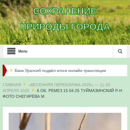
СОХРАНЕНИЕ
ПРИРОДЫ ГОРОДА
Menu
Банк Уралсиб подвёл итоги онлайн-трансляции
жизни сапсанов в Уфе в 2026 году
ГЛАВНАЯ
«ВЕСЕННЯЯ ПЕРЕКЛИЧКА-2025» — 11-20
АПРЕЛЯ 2025
6.ОБ. РЕМЕЗ 15.04.25 ТУЙМАЗИНСКИЙ Р-Н
Итоги акции «Соловьиные вечера-2026» в
ФОТО СНЕГИРЁВА М.
Республике Башкортостан
Три птенца сапсанов Уралсиба получили имена и
кольца