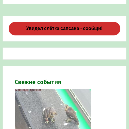
Увидел слётка сапсана - сообщи!
Свежие события