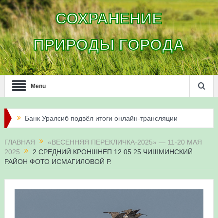
СОХРАНЕНИЕ
ПРИРОДЫ ГОРОДА
Menu
Банк Уралсиб подвёл итоги онлайн-трансляции
жизни сапсанов в Уфе в 2026 году
ГЛАВНАЯ
«ВЕСЕННЯЯ ПЕРЕКЛИЧКА-2025» — 11-20 МАЯ
2025
2.СРЕДНИЙ КРОНШНЕП 12.05.25 ЧИШМИНСКИЙ
Итоги акции «Соловьиные вечера-2026» в
РАЙОН ФОТО ИСМАГИЛОВОЙ Р.
Республике Башкортостан
Три птенца сапсанов Уралсиба получили имена и
кольца