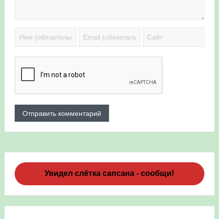
Увидел слётка сапсана - сообщи!