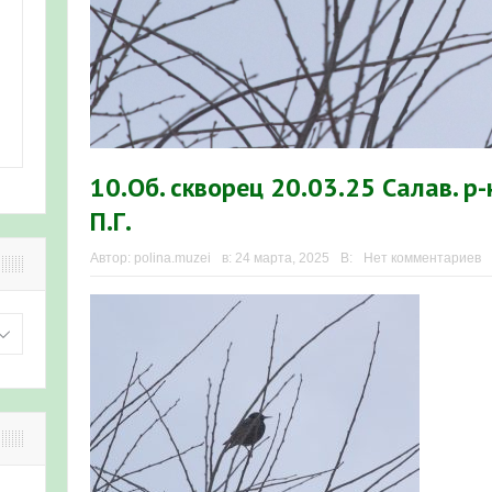
10.Об. скворец 20.03.25 Салав. 
П.Г.
Автор:
polina.muzei
в:
24 марта, 2025
В:
Нет комментариев