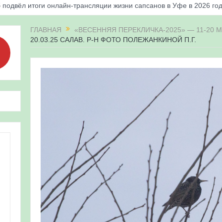
 подвёл итоги онлайн-трансляции жизни сапсанов в Уфе в 2026 го
«Соловьиные вечера-2026» в Республике Башкортостан
ГЛАВНАЯ
«ВЕСЕННЯЯ ПЕРЕКЛИЧКА-2025» — 11-20 М
20.03.25 САЛАВ. Р-Н ФОТО ПОЛЕЖАНКИНОЙ П.Г.
апсанов Уралсиба получили имена и кольца
«Весенняя перекличка-2026» в Республике Башкортостан
ерекличка-2026» — 21-31 мая 2026
для ребят из дневного лагеря центра олимпиадного движения «А
 и осмотр птенцов сапсанов на крыше Уралсиба в Уфе в 2026 г.
ирских орнитологов и бердвотчеров в проекте «Развитие програм
иц в европейской части России»
ерекличка-2026» — 11-20 мая 2026
рнитофауны на постоянных маршрутах в Республике Башкортостан