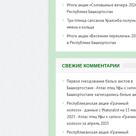
Итоги акции «Соловьиные вечера-202
Республике Башкортостан
Три птенца сапсанов Уралсиба получи
имена и кольца
Итоги акции «Весенняя перекличка-20
в Республике Башкортостан
СВЕЖИЕ КОММЕНТАРИИ
Первое гнездование белых аистов в
Башкортостане - Атлас птиц Уфы
к запи
Башкортостане загнездились белые а
Республиканская акция «Грачиный
колхоз» - данные с INaturalist на 15 ма
2025 - Атлас птиц Уфы
к записи
«Грачи
колхоз» за апрель 2025
Республиканская акция «Грачиный