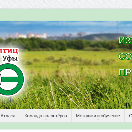
ИЗ
СО
ПР
 Атласа
Команда волонтёров
Методики и обучение
С