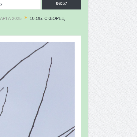
ду
06:57
АРТА 2025
10.ОБ. СКВОРЕЦ
врора»
мы мониторинга
 в 2026 году