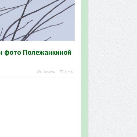
р-н фото Полежанкиной
Печать
Email