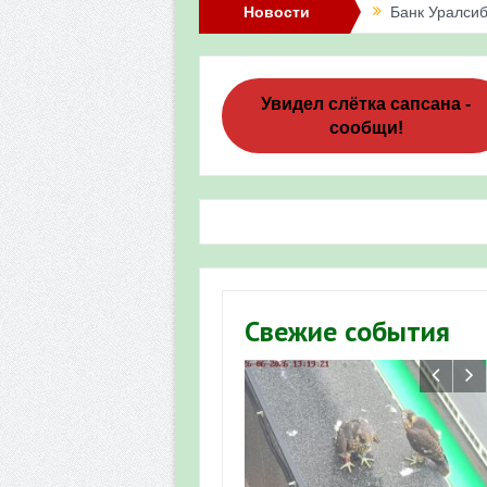
Новости
Банк Уралсиб
Итоги акции 
Три птенца с
Увидел слётка сапсана -
сообщи!
Итоги акции 
«Весенняя п
Мероприятие 
Фотофиксация
Участие башк
Свежие события
численности пт
«Весенняя п
Мониторинг о