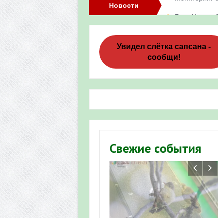
Новости
Банк Уралсиб
Итоги акции 
Три птенца с
Увидел слётка сапсана -
сообщи!
Итоги акции 
«Весенняя п
Мероприятие 
Фотофиксация
Участие башк
Свежие события
численности пт
«Весенняя п
Мониторинг о