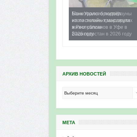
Банк Уралсиб подвёл
итоги онлайн-трансляции
жизни сапсанов в Уфе в
2026 году
АРХИВ НОВОСТЕЙ
Архив
новостей
МЕТА