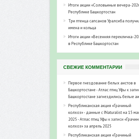
Итоги акции «Соловьиные вечера-202
Республике Башкортостан
Три птенца сапсанов Уралсиба получи
имена и кольца
Итоги акции «Весенняя перекличка-20
в Республике Башкортостан
СВЕЖИЕ КОММЕНТАРИИ
Первое гнездование белых аистов в
Башкортостане - Атлас птиц Уфы
к запи
Башкортостане загнездились белые а
Республиканская акция «Грачиный
колхоз» - данные с INaturalist на 15 ма
2025 - Атлас птиц Уфы
к записи
«Грачи
колхоз» за апрель 2025
Республиканская акция «Грачиный