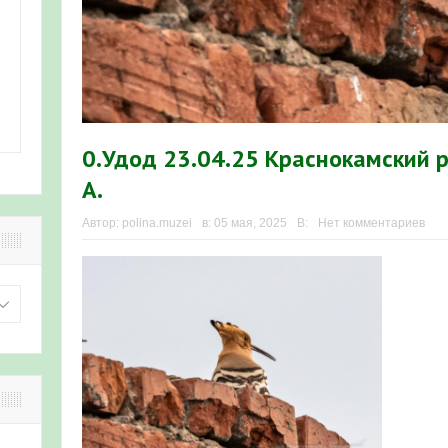
0.Удод 23.04.25 Краснокамский 
А.
Автор:
polina.muzei
в:
05 мая, 2025
В:
Нет комментариев