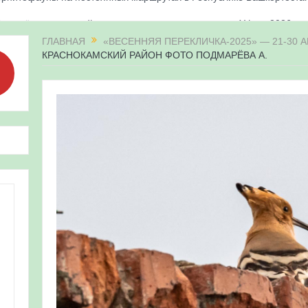
 подвёл итоги онлайн-трансляции жизни сапсанов в Уфе в 2026 го
«Соловьиные вечера-2026» в Республике Башкортостан
ГЛАВНАЯ
«ВЕСЕННЯЯ ПЕРЕКЛИЧКА-2025» — 21-30 А
КРАСНОКАМСКИЙ РАЙОН ФОТО ПОДМАРЁВА А.
апсанов Уралсиба получили имена и кольца
«Весенняя перекличка-2026» в Республике Башкортостан
ерекличка-2026» — 21-31 мая 2026
для ребят из дневного лагеря центра олимпиадного движения «А
 и осмотр птенцов сапсанов на крыше Уралсиба в Уфе в 2026 г.
ирских орнитологов и бердвотчеров в проекте «Развитие програм
иц в европейской части России»
ерекличка-2026» — 11-20 мая 2026
рнитофауны на постоянных маршрутах в Республике Башкортостан