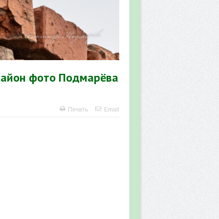
район фото Подмарёва
Печать
Email