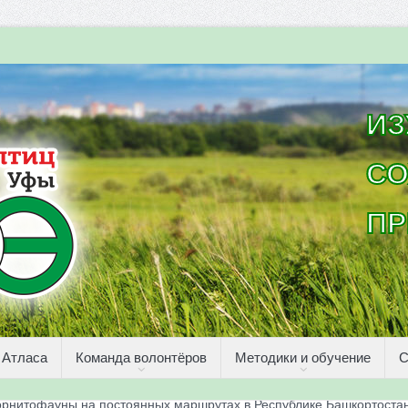
ИЗ
СО
ПР
 Атласа
Команда волонтёров
Методики и обучение
С