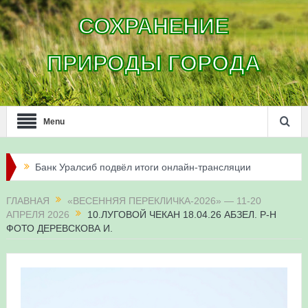
СОХРАНЕНИЕ
ПРИРОДЫ ГОРОДА
Menu
Банк Уралсиб подвёл итоги онлайн-трансляции
жизни сапсанов в Уфе в 2026 году
ГЛАВНАЯ
«ВЕСЕННЯЯ ПЕРЕКЛИЧКА-2026» — 11-20
АПРЕЛЯ 2026
10.ЛУГОВОЙ ЧЕКАН 18.04.26 АБЗЕЛ. Р-Н
Итоги акции «Соловьиные вечера-2026» в
ФОТО ДЕРЕВСКОВА И.
Республике Башкортостан
Три птенца сапсанов Уралсиба получили имена и
кольца