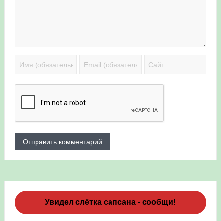
Увидел слётка сапсана - сообщи!