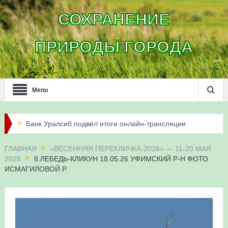
СОХРАНЕНИЕ
ПРИРОДЫ ГОРОДА
Menu
Банк Уралсиб подвёл итоги онлайн-трансляции
жизни сапсанов в Уфе в 2026 году
ГЛАВНАЯ
«ВЕСЕННЯЯ ПЕРЕКЛИЧКА-2026» — 11-20 МАЯ
2026
8.ЛЕБЕДЬ-КЛИКУН 18.05.26 УФИМСКИЙ Р-Н ФОТО
Итоги акции «Соловьиные вечера-2026» в
ИСМАГИЛОВОЙ Р.
Республике Башкортостан
Три птенца сапсанов Уралсиба получили имена и
кольца