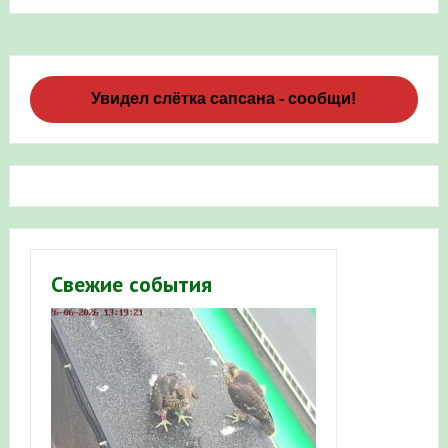
Увидел слётка сапсана - сообщи!
Свежие события