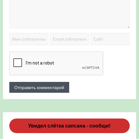
Увидел слётка сапсана - сообщи!