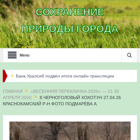
СОХРАНЕНИЕ
ПРИРОДЫ ГОРОДА
Menu
Банк Уралсиб подвёл итоги онлайн-трансляции
жизни сапсанов в Уфе в 2026 году
ГЛАВНАЯ
«ВЕСЕННЯЯ ПЕРЕКЛИЧКА-2026» — 21-30
АПРЕЛЯ 2026
8.ЧЕРНОГОЛОВЫЙ ХОХОТУН 27.04.26
Итоги акции «Соловьиные вечера-2026» в
КРАСНОКАМСКИЙ Р-Н ФОТО ПОДМАРЁВА А.
Республике Башкортостан
Три птенца сапсанов Уралсиба получили имена и
кольца