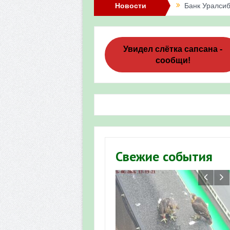
Новости
Банк Уралсиб
Итоги акции 
Три птенца с
Увидел слётка сапсана -
сообщи!
Итоги акции 
«Весенняя п
Мероприятие 
Фотофиксация
Участие башк
Свежие события
численности пт
«Весенняя п
Мониторинг о