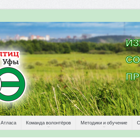
ИЗ
СО
ПР
 Атласа
Команда волонтёров
Методики и обучение
С