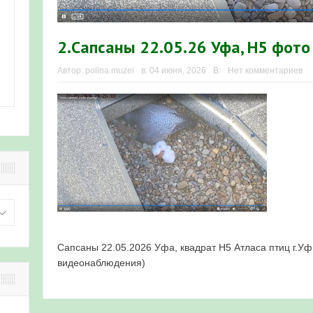
2.Сапсаны 22.05.26 Уфа, Н5 фото
Автор:
polina.muzei
в:
04 июня, 2026
В:
Нет комментариев
Сапсаны 22.05.2026 Уфа, квадрат Н5 Атласа птиц г.У
видеонаблюдения)