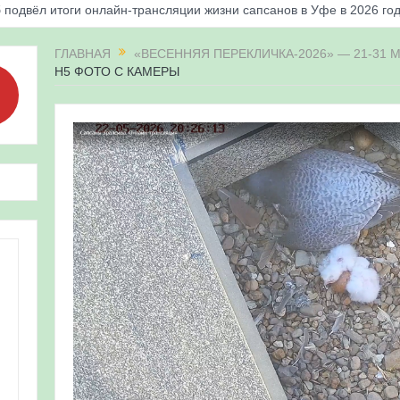
 подвёл итоги онлайн-трансляции жизни сапсанов в Уфе в 2026 го
«Соловьиные вечера-2026» в Республике Башкортостан
ГЛАВНАЯ
«ВЕСЕННЯЯ ПЕРЕКЛИЧКА-2026» — 21-31 М
Н5 ФОТО С КАМЕРЫ
апсанов Уралсиба получили имена и кольца
«Весенняя перекличка-2026» в Республике Башкортостан
ерекличка-2026» — 21-31 мая 2026
для ребят из дневного лагеря центра олимпиадного движения «А
 и осмотр птенцов сапсанов на крыше Уралсиба в Уфе в 2026 г.
ирских орнитологов и бердвотчеров в проекте «Развитие програм
иц в европейской части России»
ерекличка-2026» — 11-20 мая 2026
рнитофауны на постоянных маршрутах в Республике Башкортостан