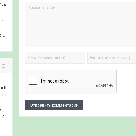
6» в
ли
26»
си
В
исты
я
ный