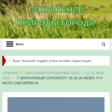
СОХРАНЕНИЕ
ПРИРОДЫ ГОРОДА
Menu
Банк Уралсиб подвёл итоги онлайн-трансляции
жизни сапсанов в Уфе в 2026 году
ГЛАВНАЯ
«ВЕСЕННЯЯ ПЕРЕКЛИЧКА-2026» — 21-31 МАЯ
2026
7.ЧЕРНОЛОБЫЙ СОРОКОПУТ 25.05.26 АБЗЕЛ. Р-Н
Итоги акции «Соловьиные вечера-2026» в
ФОТО СНЕГИРЁВА М.
Республике Башкортостан
Три птенца сапсанов Уралсиба получили имена и
кольца