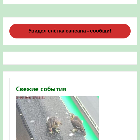
Увидел слётка сапсана - сообщи!
Свежие события