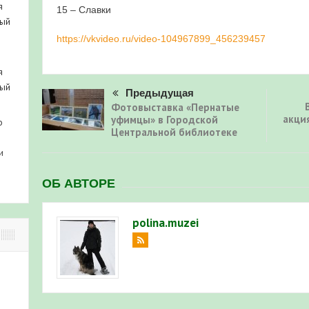
я
15 – Славки
ный
https://vkvideo.ru/video-104967899_456239457
я
ный
Предыдущая
Фотовыставка «Пернатые
акци
уфимцы» в Городской
о
Центральной библиотеке
и
ОБ АВТОРЕ
polina.muzei