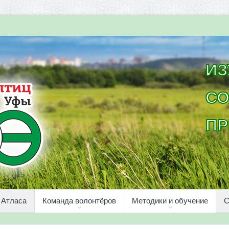
ИЗ
СО
ПР
 Атласа
Команда волонтёров
Методики и обучение
С