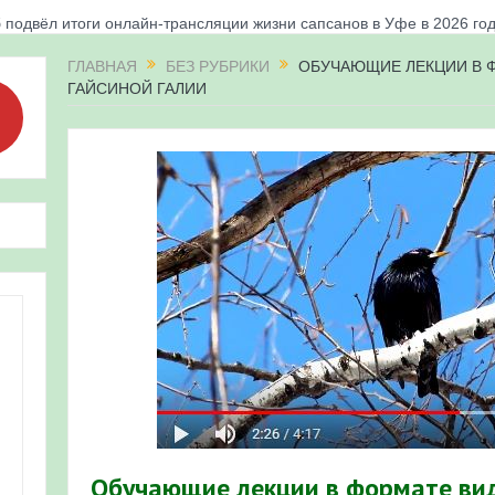
 подвёл итоги онлайн-трансляции жизни сапсанов в Уфе в 2026 го
«Соловьиные вечера-2026» в Республике Башкортостан
ГЛАВНАЯ
БЕЗ РУБРИКИ
ОБУЧАЮЩИЕ ЛЕКЦИИ В 
ГАЙСИНОЙ ГАЛИИ
апсанов Уралсиба получили имена и кольца
«Весенняя перекличка-2026» в Республике Башкортостан
ерекличка-2026» — 21-31 мая 2026
для ребят из дневного лагеря центра олимпиадного движения «А
 и осмотр птенцов сапсанов на крыше Уралсиба в Уфе в 2026 г.
ирских орнитологов и бердвотчеров в проекте «Развитие програм
иц в европейской части России»
ерекличка-2026» — 11-20 мая 2026
рнитофауны на постоянных маршрутах в Республике Башкортостан
Обучающие лекции в формате ви