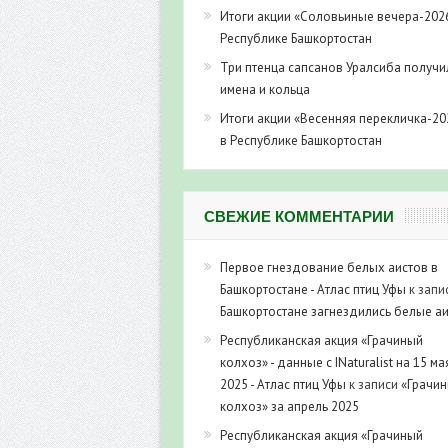
Итоги акции «Соловьиные вечера-202
Республике Башкортостан
Три птенца сапсанов Уралсиба получи
имена и кольца
Итоги акции «Весенняя перекличка-20
в Республике Башкортостан
СВЕЖИЕ КОММЕНТАРИИ
Первое гнездование белых аистов в
Башкортостане - Атлас птиц Уфы
к запи
Башкортостане загнездились белые а
Республиканская акция «Грачиный
колхоз» - данные с INaturalist на 15 ма
2025 - Атлас птиц Уфы
к записи
«Грачи
колхоз» за апрель 2025
Республиканская акция «Грачиный