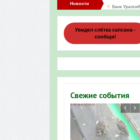
Новости
Банк Уралсиб
Итоги акции 
Три птенца с
Увидел слётка сапсана -
сообщи!
Итоги акции 
«Весенняя п
Мероприятие 
Фотофиксация
Участие башк
Свежие события
численности пт
«Весенняя п
Мониторинг о