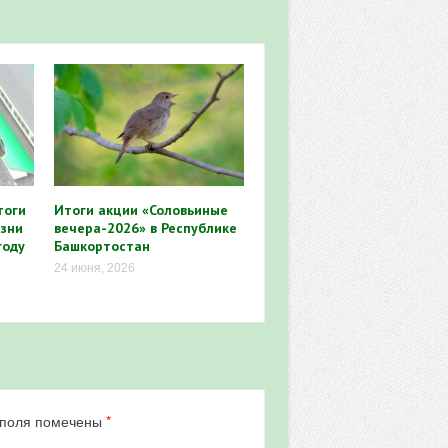
тоги
Итоги акции «Соловьиные
зни
вечера-2026» в Республике
году
Башкортостан
24 июня, 2026
*
 поля помечены