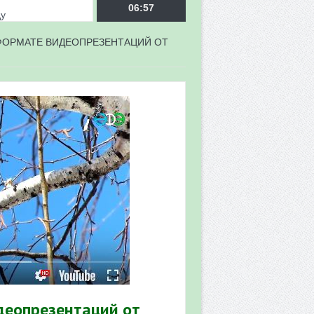
ду
06:57
ФОРМАТЕ ВИДЕОПРЕЗЕНТАЦИЙ ОТ
врора»
мы мониторинга
 в 2026 году
деопрезентаций от