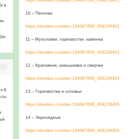
6» в
10 – Пеночки
ли
https://vkvideo.ru/video-104967899_456239452
26»
11 – Мухоловки, горихвостки, каменка
https://vkvideo.ru/video-104967899_456239453
12 – Крапивник, камышевки и сверчки
https://vkvideo.ru/video-104967899_456239454
си
В
13 – Горихвостки и соловьи
исты
https://vkvideo.ru/video-104967899_456239455
я
14 – Зерноядные
ный
https://vkvideo.ru/video-104967899_456239456