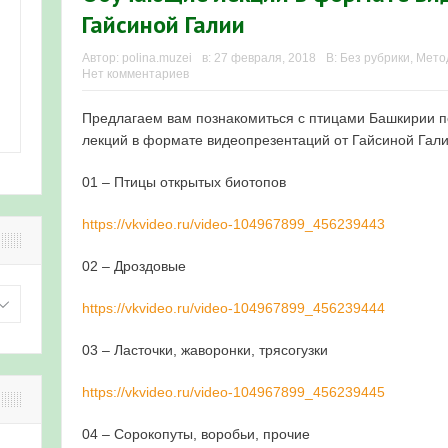
Гайсиной Галии
Автор:
polina.muzei
в:
27 февраля, 2018
В:
Без рубрики
,
Мето
Нет комментариев
Предлагаем вам познакомиться с птицами Башкирии 
лекций в формате видеопрезентаций от Гайсиной Гали
01 – Птицы открытых биотопов
https://vkvideo.ru/video-104967899_456239443
02 – Дроздовые
https://vkvideo.ru/video-104967899_456239444
03 – Ласточки, жаворонки, трясогузки
https://vkvideo.ru/video-104967899_456239445
04 – Сорокопуты, воробьи, прочие