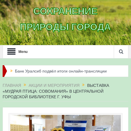
СОХРАНЕНИЕ
ПРИРОДЫ ГОРОДА
Menu
Банк Уралсиб подвёл итоги онлайн-трансляции
жизни сапсанов в Уфе в 2026 году
ГЛАВНАЯ
АКЦИИ И МЕРОПРИЯТИЯ
ВЫСТАВКА
«МУДРАЯ ПТИЦА: СОВОМАНИЯ» В ЦЕНТРАЛЬНОЙ
Итоги акции «Соловьиные вечера-2026» в
ГОРОДСКОЙ БИБЛИОТЕКЕ Г. УФЫ
Республике Башкортостан
Три птенца сапсанов Уралсиба получили имена и
кольца