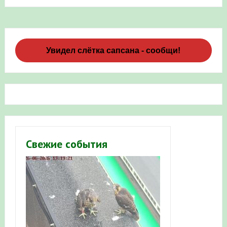
Увидел слётка сапсана - сообщи!
Свежие события