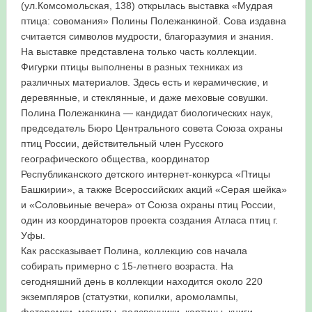
(ул.Комсомольская, 138) открылась выставка «Мудрая
птица: совомания» Полины Полежанкиной. Сова издавна
в Республике Башкортостан в 2026 году
считается символов мудрости, благоразумия и знания.
На выставке представлена только часть коллекции.
Фигурки птицы выполнены в разных техниках из
различных материалов. Здесь есть и керамические, и
деревянные, и стеклянные, и даже меховые совушки.
Полина Полежанкина — кандидат биологических наук,
председатель Бюро Центрального совета Союза охраны
птиц России, действительный член Русского
географического общества, координатор
Республиканского детского интернет-конкурса «Птицы
Башкирии», а также Всероссийских акций «Серая шейка»
и «Соловьиные вечера» от Союза охраны птиц России,
один из координаторов проекта создания Атласа птиц г.
Уфы.
Как рассказывает Полина, коллекцию сов начала
собирать примерно с 15-летнего возраста. На
сегодняшний день в коллекции находится около 220
экземпляров (статуэтки, копилки, аромолампы,
фоторамки, магниты, подсвечники, картины, книги,