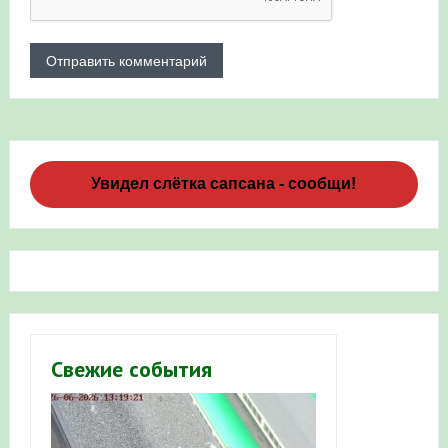
Увидел слётка сапсана - сообщи!
Свежие события