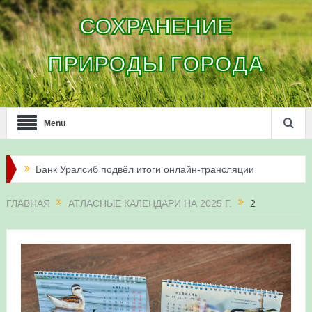
СОХРАНЕНИЕ
ПРИРОДЫ ГОРОДА
Menu
Банк Уралсиб подвёл итоги онлайн-трансляции
жизни сапсанов в Уфе в 2026 году
ГЛАВНАЯ
АТЛАСНЫЕ КАЛЕНДАРИ НА 2025 Г.
2
Итоги акции «Соловьиные вечера-2026» в
Республике Башкортостан
Три птенца сапсанов Уралсиба получили имена и
кольца