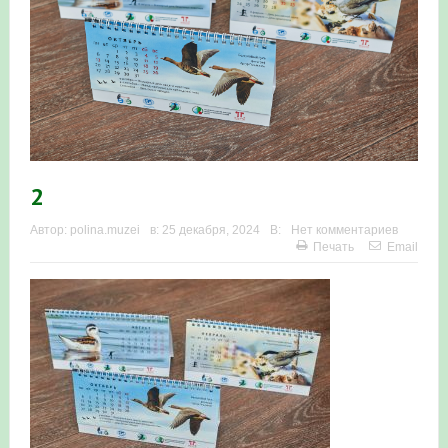
Итоги акции «Весенняя перекличка-2026» в
Республике Башкортостан
«Весенняя перекличка-2026» — 21-31 мая 2026
Мероприятие для ребят из дневного лагеря центра
олимпиадного движения «Аврора»
2
Фотофиксация и осмотр птенцов сапсанов на крыше
Автор:
polina.muzei
в:
25 декабря, 2024
В:
Нет комментариев
Печать
Email
Уралсиба в Уфе в 2026 г.
Участие башкирских орнитологов и бердвотчеров в
проекте «Развитие программы мониторинга
численности птиц в европейской части России»
«Весенняя перекличка-2026» — 11-20 мая 2026
Мониторинг орнитофауны на постоянных маршрутах