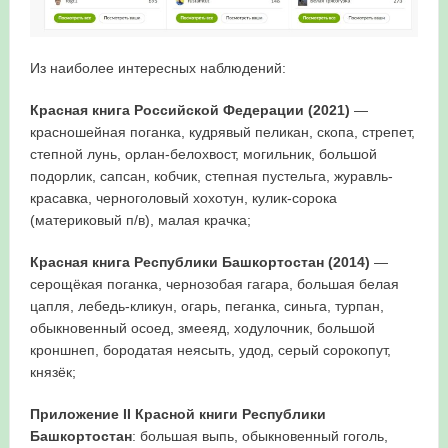
Из наиболее интересных наблюдений:
Красная книга Российской Федерации (2021)
—
красношейная поганка, кудрявый пеликан, скопа, стрепет,
степной лунь, орлан-белохвост, могильник, большой
подорлик, сапсан, кобчик, степная пустельга, журавль-
красавка, черноголовый хохотун, кулик-сорока
(материковый п/в), малая крачка;
Красная книга Республики Башкортостан (2014)
—
серощёкая поганка, чернозобая гагара, большая белая
цапля, лебедь-кликун, огарь, пеганка, синьга, турпан,
обыкновенный осоед, змееяд, ходулочник, большой
кроншнеп, бородатая неясыть, удод, серый сорокопут,
князёк;
Приложение II Красной книги Республики
Башкортостан
: большая выпь, обыкновенный гоголь,