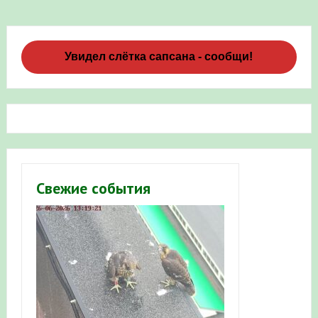
Увидел слётка сапсана - сообщи!
Свежие события