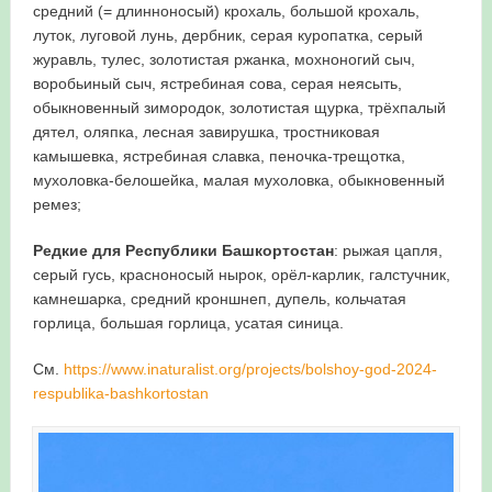
средний (= длинноносый) крохаль, большой крохаль,
луток, луговой лунь, дербник, серая куропатка, серый
журавль, тулес, золотистая ржанка, мохноногий сыч,
воробьиный сыч, ястребиная сова, серая неясыть,
обыкновенный зимородок, золотистая щурка, трёхпалый
дятел, оляпка, лесная завирушка, тростниковая
камышевка, ястребиная славка, пеночка-трещотка,
мухоловка-белошейка, малая мухоловка, обыкновенный
ремез;
Редкие для Республики Башкортостан
: рыжая цапля,
серый гусь, красноносый нырок, орёл-карлик, галстучник,
камнешарка, средний кроншнеп, дупель, кольчатая
горлица, большая горлица, усатая синица.
См.
https://www.inaturalist.org/projects/bolshoy-god-2024-
respublika-bashkortostan