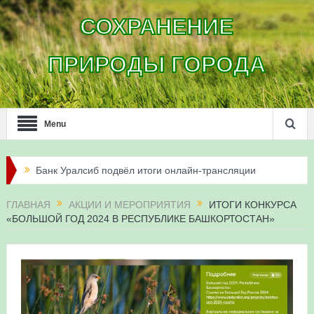
СОХРАНЕНИЕ
ПРИРОДЫ ГОРОДА
Menu
Банк Уралсиб подвёл итоги онлайн-трансляции
жизни сапсанов в Уфе в 2026 году
ГЛАВНАЯ
АКЦИИ И МЕРОПРИЯТИЯ
ИТОГИ КОНКУРСА
«БОЛЬШОЙ ГОД 2024 В РЕСПУБЛИКЕ БАШКОРТОСТАН»
Итоги акции «Соловьиные вечера-2026» в
Республике Башкортостан
Три птенца сапсанов Уралсиба получили имена и
кольца