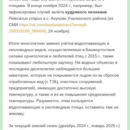
птицами. В конце ноября 2024 г., например, был
в Республике Башкортостан в 2026 году
зафиксирован случай залёта
кудрявого пеликана
Pelecanus crispus
в с. Ахуново Учалинского района (из
СМИ
https://vk.com/bashwatchers?w=wall-
150019100_984666
, 24 ноября).
Итоги многолетних зимних учётов водоплавающих и
околоводных видов, осуществляемые в Башкортостане
силами орнитологов и любителей птиц с 2015 г., также
показывают любопытную картину. На водных объектах в
последнее десятилетие наблюдаются большие
акватории, которые не покрываются льдом из-за сбросов
отработанных вод (с ТЭЦ, очистных сооружений,
предприятий), имеющих достаточно высокую
температуру, а также и из-за повышения среднезимней
температуры. Разумеется, этим пользуются
водоплавающие и околоводные птицы, оставаясь там на
зимовку.
За текущий зимний сезон (декабрь 2024 г., январь 2025 г.)