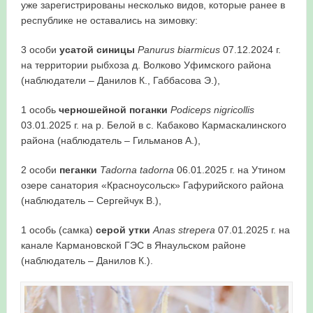
уже зарегистрированы несколько видов, которые ранее в
республике не оставались на зимовку:
3 особи
усатой синицы
Panurus biarmicus
07.12.2024 г.
на территории рыбхоза д. Волково Уфимского района
(наблюдатели – Данилов К., Габбасова Э.),
1 особь
черношейной поганки
Podiceps nigricollis
03.01.2025 г. на р. Белой в с. Кабаково Кармаскалинского
района (наблюдатель – Гильманов А.),
2 особи
пеганки
Tadorna tadorna
06.01.2025 г. на Утином
озере санатория «Красноусольск» Гафурийского района
(наблюдатель – Сергейчук В.),
1 особь (самка)
серой утки
Anas strepera
07.01.2025 г. на
канале Кармановской ГЭС в Янаульском районе
(наблюдатель – Данилов К.).