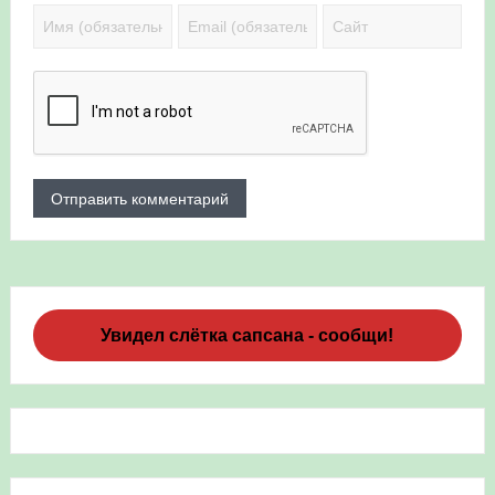
Увидел слётка сапсана - сообщи!