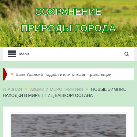
СОХРАНЕНИЕ
ПРИРОДЫ ГОРОДА
Menu
Банк Уралсиб подвёл итоги онлайн-трансляции
жизни сапсанов в Уфе в 2026 году
ГЛАВНАЯ
АКЦИИ И МЕРОПРИЯТИЯ
НОВЫЕ ЗИМНИЕ
НАХОДКИ В МИРЕ ПТИЦ БАШКОРТОСТАНА
Итоги акции «Соловьиные вечера-2026» в
Республике Башкортостан
Три птенца сапсанов Уралсиба получили имена и
кольца