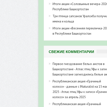
Итоги акции «Соловьиные вечера-202
Республике Башкортостан
Три птенца сапсанов Уралсиба получи
имена и кольца
Итоги акции «Весенняя перекличка-20
в Республике Башкортостан
СВЕЖИЕ КОММЕНТАРИИ
Первое гнездование белых аистов в
Башкортостане - Атлас птиц Уфы
к запи
Башкортостане загнездились белые а
Республиканская акция «Грачиный
колхоз» - данные с INaturalist на 15 ма
2025 - Атлас птиц Уфы
к записи
«Грачи
колхоз» за апрель 2025
Республиканская акция «Грачиный