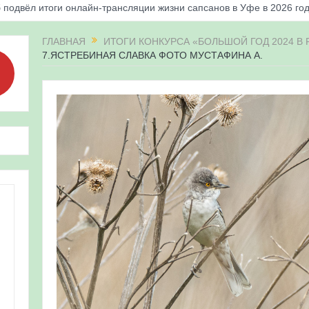
 подвёл итоги онлайн-трансляции жизни сапсанов в Уфе в 2026 го
«Соловьиные вечера-2026» в Республике Башкортостан
ГЛАВНАЯ
ИТОГИ КОНКУРСА «БОЛЬШОЙ ГОД 2024 В
7.ЯСТРЕБИНАЯ СЛАВКА ФОТО МУСТАФИНА А.
апсанов Уралсиба получили имена и кольца
«Весенняя перекличка-2026» в Республике Башкортостан
ерекличка-2026» — 21-31 мая 2026
для ребят из дневного лагеря центра олимпиадного движения «А
 и осмотр птенцов сапсанов на крыше Уралсиба в Уфе в 2026 г.
ирских орнитологов и бердвотчеров в проекте «Развитие програм
иц в европейской части России»
ерекличка-2026» — 11-20 мая 2026
рнитофауны на постоянных маршрутах в Республике Башкортостан