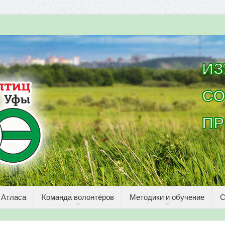
ИЗ
СО
ПР
 Атласа
Команда волонтёров
Методики и обучение
С