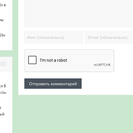
6» в
ли
26»
си
В
исты
я
ный