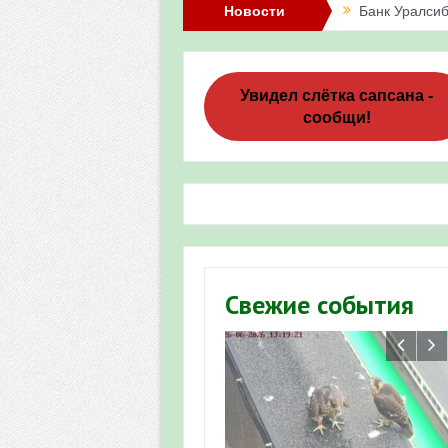
Новости
Банк Уралсиб
Итоги акции 
Три птенца с
Увидел слётка сапсана -
сообщи!
Итоги акции 
«Весенняя п
Мероприятие 
Фотофиксация
Участие башк
Свежие события
численности пт
«Весенняя п
Мониторинг о