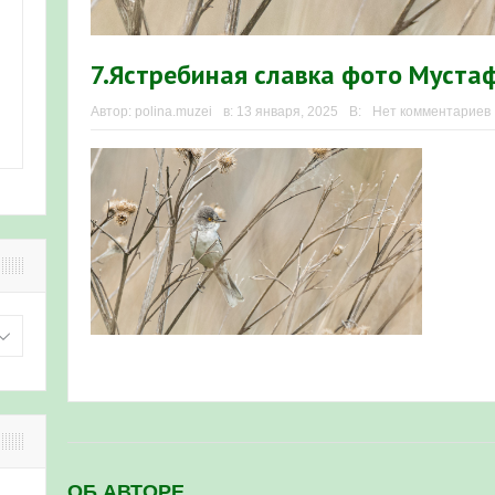
7.Ястребиная славка фото Муста
Автор:
polina.muzei
в:
13 января, 2025
В:
Нет комментариев
ОБ АВТОРЕ